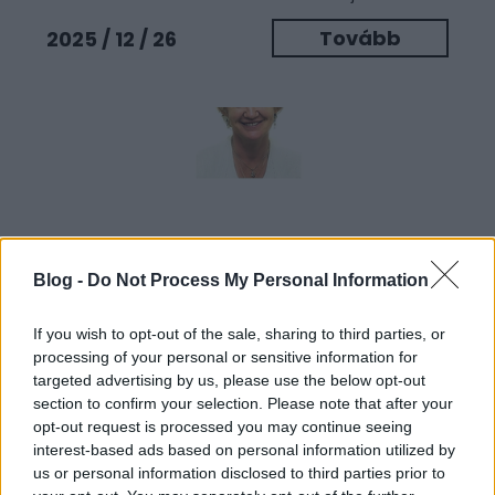
Tovább
2025 / 12 / 26
Blog -
Do Not Process My Personal Information
If you wish to opt-out of the sale, sharing to third parties, or
processing of your personal or sensitive information for
Sergei Stroitelev: Bermuda-
targeted advertising by us, please use the below opt-out
section to confirm your selection. Please note that after your
háromszög (Orosz nők
opt-out request is processed you may continue seeing
táskája belülről)
interest-based ads based on personal information utilized by
us or personal information disclosed to third parties prior to
Sergei Stroitelev Szentpéterváron élő és dolgozó