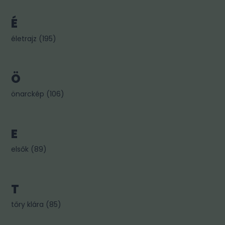
É
életrajz
(
195
)
Ö
önarckép
(
106
)
E
elsők
(
89
)
T
tőry klára
(
85
)