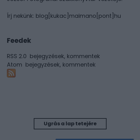
Írj nekünk: blog[kukac]maimano[pont]hu
Feedek
RSS 2.0
bejegyzések
,
kommentek
Atom
bejegyzések
,
kommentek
Ugrás a lap tetejére