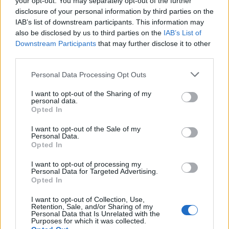
your opt-out. You may separately opt-out of the further
fotográfus, aki 2014-ben végzett a Szentpétervári
disclosure of your personal information by third parties on the
Újságíró Szövetség fotóriporteri szakán. Munkáiban
IAB’s list of downstream participants. This information may
elsősorban a kortárs társadalom kérdéseit...
also be disclosed by us to third parties on the
IAB’s List of
Downstream Participants
that may further disclose it to other
Tovább
2025 / 12 / 15
third parties.
Please note that this website/app uses one or more Google
Personal Data Processing Opt Outs
services and may gather and store information including but
not limited to your visit or usage behaviour. You may click to
I want to opt-out of the Sharing of my
personal data.
grant or deny consent to Google and its third-party tags to
Opted In
use your data for below specified purposes in below Google
consent section.
I want to opt-out of the Sale of my
Personal Data.
Opted In
I want to opt-out of processing my
Personal Data for Targeted Advertising.
Opted In
I want to opt-out of Collection, Use,
A tapintatlan fotóriporter.
Retention, Sale, and/or Sharing of my
Personal Data that Is Unrelated with the
Erdélyi Lajos archívuma a
Purposes for which it was collected.