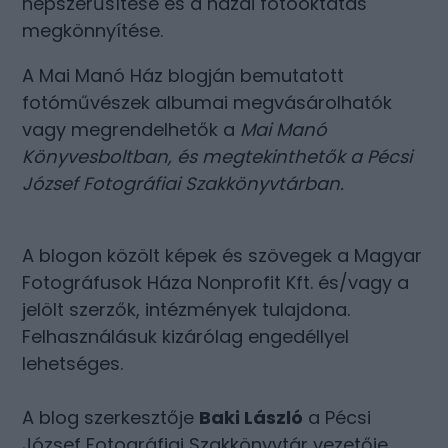
népszerűsítése és a hazai fotóoktatás
megkönnyítése.
A Mai Manó Ház blogján bemutatott
fotóművészek albumai megvásárolhatók
vagy megrendelhetők a
Mai Manó
Könyvesboltban
, és megtekinthetők a
Pécsi
József Fotográfiai Szakkönyvtárban
.
A blogon közölt képek és szövegek a Magyar
Fotográfusok Háza Nonprofit Kft. és/vagy a
jelölt szerzők, intézmények tulajdona.
Felhasználásuk kizárólag engedéllyel
lehetséges.
A blog szerkesztője
Baki László
a Pécsi
József Fotográfiai Szakkönyvtár vezetője.