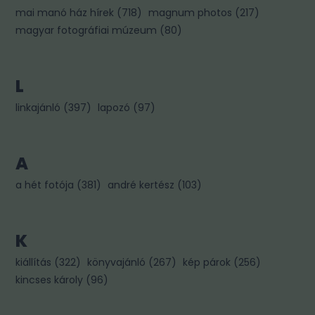
mai manó ház hírek
(
718
)
magnum photos
(
217
)
magyar fotográfiai múzeum
(
80
)
L
linkajánló
(
397
)
lapozó
(
97
)
A
a hét fotója
(
381
)
andré kertész
(
103
)
K
kiállítás
(
322
)
könyvajánló
(
267
)
kép párok
(
256
)
kincses károly
(
96
)