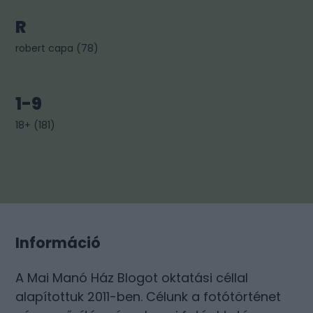
R
robert capa
(
78
)
1-9
18+
(
181
)
Információ
A Mai Manó Ház Blogot oktatási céllal
alapítottuk 2011-ben. Célunk a fotótörténet