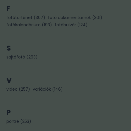
F
fotótörténet
(
307
)
fotó dokumentumok
(
301
)
fotókalendárium
(
193
)
fotóbulvár
(
124
)
S
sajtófotó
(
293
)
V
video
(
257
)
variációk
(
146
)
P
portré
(
253
)