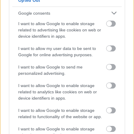
Opted Out
Ceaușescu-korszakból
Google consents
Erdélyi Lajos (1929, Marosvásárhely – 2020,
Budapest) fotóriporter, újságíró, értékmentő, az
I want to allow Google to enable storage
erdélyi közművelődés és fotográfia ismert és
related to advertising like cookies on web or
elismert alakja. 2023–2024-ben Erdélyi Lajos...
device identifiers in apps.
Tovább
2025 / 09 / 04
I want to allow my user data to be sent to
Google for online advertising purposes.
I want to allow Google to send me
Következő oldal
personalized advertising.
I want to allow Google to enable storage
related to analytics like cookies on web or
device identifiers in apps.
I want to allow Google to enable storage
related to functionality of the website or app.
Aktuális kiállításaink
I want to allow Google to enable storage