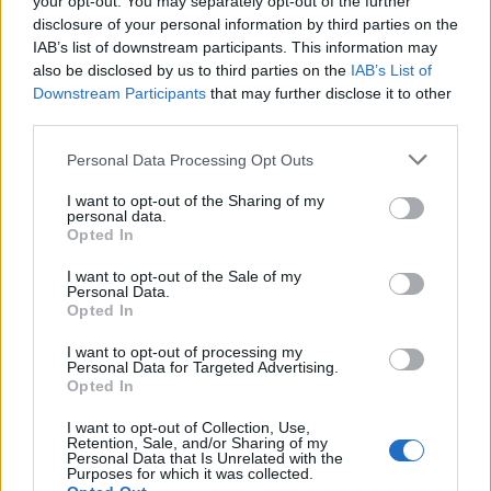
your opt-out. You may separately opt-out of the further
elterjedése már közel sem mondható új
disclosure of your personal information by third parties on the
jelenségnek. Az AI életünk számos területén van
IAB’s list of downstream participants. This information may
jelen, akár mindennapi, felhasználói szinten is...
also be disclosed by us to third parties on the
IAB’s List of
Downstream Participants
that may further disclose it to other
Tovább
2024 / 03 / 26
third parties.
Please note that this website/app uses one or more Google
Personal Data Processing Opt Outs
services and may gather and store information including but
not limited to your visit or usage behaviour. You may click to
I want to opt-out of the Sharing of my
personal data.
grant or deny consent to Google and its third-party tags to
Opted In
use your data for below specified purposes in below Google
consent section.
I want to opt-out of the Sale of my
Personal Data.
Opted In
I want to opt-out of processing my
Personal Data for Targeted Advertising.
Opted In
I want to opt-out of Collection, Use,
Válogatás Bart Urbanski
Retention, Sale, and/or Sharing of my
Personal Data that Is Unrelated with the
díjnyertes sorozatából
Purposes for which it was collected.