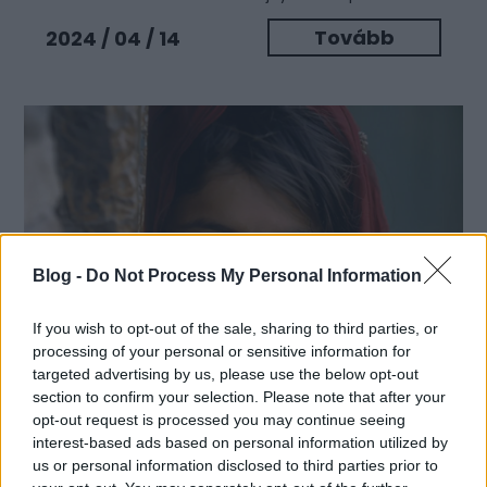
Tovább
2024 / 04 / 14
Blog -
Do Not Process My Personal Information
If you wish to opt-out of the sale, sharing to third parties, or
processing of your personal or sensitive information for
Minden idők legünnepeltebb
targeted advertising by us, please use the below opt-out
section to confirm your selection. Please note that after your
fotóit alkották újra AI
opt-out request is processed you may continue seeing
képgenerátorok...
interest-based ads based on personal information utilized by
us or personal information disclosed to third parties prior to
A mestereséges intelligencia (AI) robbanásszerű