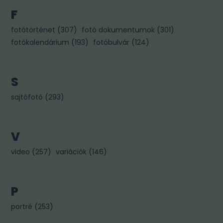
F
fotótörténet
(
307
)
fotó dokumentumok
(
301
)
fotókalendárium
(
193
)
fotóbulvár
(
124
)
S
sajtófotó
(
293
)
V
video
(
257
)
variációk
(
146
)
P
portré
(
253
)