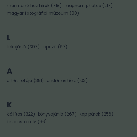
mai manó ház hírek
(
718
)
magnum photos
(
217
)
magyar fotográfiai múzeum
(
80
)
L
linkajánló
(
397
)
lapozó
(
97
)
A
a hét fotója
(
381
)
andré kertész
(
103
)
K
kiállítás
(
322
)
könyvajánló
(
267
)
kép párok
(
256
)
kincses károly
(
96
)