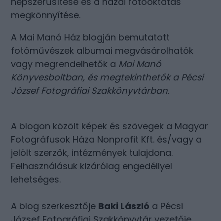
népszerűsítése és a hazai fotóoktatás
megkönnyítése.
A Mai Manó Ház blogján bemutatott
fotóművészek albumai megvásárolhatók
vagy megrendelhetők a
Mai Manó
Könyvesboltban
, és megtekinthetők a
Pécsi
József Fotográfiai Szakkönyvtárban
.
A blogon közölt képek és szövegek a Magyar
Fotográfusok Háza Nonprofit Kft. és/vagy a
jelölt szerzők, intézmények tulajdona.
Felhasználásuk kizárólag engedéllyel
lehetséges.
A blog szerkesztője
Baki László
a Pécsi
József Fotográfiai Szakkönyvtár vezetője.