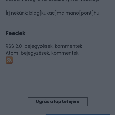
Írj nekünk: blog[kukac]maimano[pont]hu
Feedek
RSS 2.0
bejegyzések
,
kommentek
Atom
bejegyzések
,
kommentek
Ugrás a lap tetejére