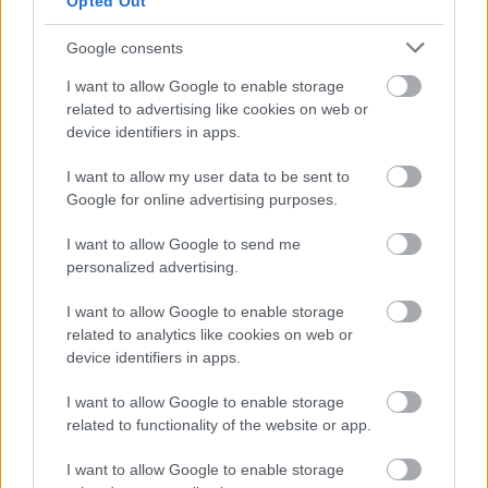
Opted Out
Bart Urbanski Solar Recordings of Phone Calls with
Family Members, Friends, and Scammers (A
Google consents
családtagokkal, barátokkal és csalókkal folytatott
I want to allow Google to enable storage
telefonbeszélgetések szolarizált rögzítései) című...
related to advertising like cookies on web or
device identifiers in apps.
Tovább
2024 / 03 / 17
I want to allow my user data to be sent to
Google for online advertising purposes.
I want to allow Google to send me
Előző oldal
Következő oldal
personalized advertising.
I want to allow Google to enable storage
related to analytics like cookies on web or
device identifiers in apps.
I want to allow Google to enable storage
related to functionality of the website or app.
Aktuális kiállításaink
I want to allow Google to enable storage