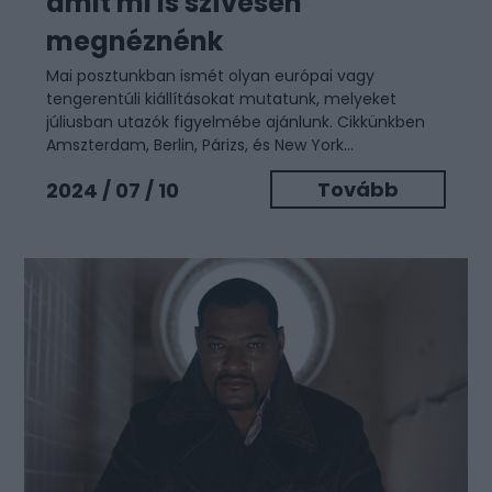
amit mi is szívesen
megnéznénk
Mai posztunkban ismét olyan európai vagy
tengerentúli kiállításokat mutatunk, melyeket
júliusban utazók figyelmébe ajánlunk. Cikkünkben
Amszterdam, Berlin, Párizs, és New York...
Tovább
2024 / 07 / 10