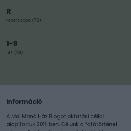
R
robert capa
(
78
)
1-9
18+
(
181
)
Információ
A Mai Manó Ház Blogot oktatási céllal
alapítottuk 2011-ben. Célunk a fotótörténet