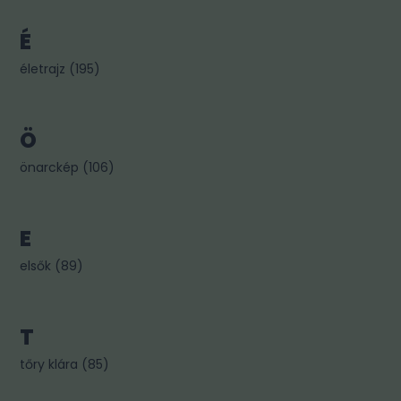
É
életrajz
(
195
)
Ö
önarckép
(
106
)
E
elsők
(
89
)
T
tőry klára
(
85
)