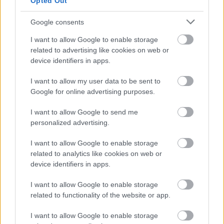
Opted Out
éves a fotográfia
Google consents
Arago, fizikus és csillagász, valamint francia
képviselő nagy érdeklődést mutatott miután
I want to allow Google to enable storage
Daguerre bemutatta neki találmányát, ő pedig
related to advertising like cookies on web or
1839. január 7-én bejelentette azt a Francia...
device identifiers in apps.
Tovább
2024 / 08 / 19
I want to allow my user data to be sent to
Google for online advertising purposes.
I want to allow Google to send me
Előző oldal
Következő oldal
personalized advertising.
I want to allow Google to enable storage
related to analytics like cookies on web or
device identifiers in apps.
I want to allow Google to enable storage
related to functionality of the website or app.
Aktuális kiállításaink
I want to allow Google to enable storage