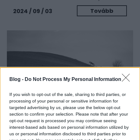
Tovább
2024 / 09 / 03
Blog -
Do Not Process My Personal Information
If you wish to opt-out of the sale, sharing to third parties, or
processing of your personal or sensitive information for
10 fotósorozat a Magyar
targeted advertising by us, please use the below opt-out
section to confirm your selection. Please note that after your
Fotográfia Napján
opt-out request is processed you may continue seeing
184 éve, hogy 1840. augusztus 29-én ismertették a
interest-based ads based on personal information utilized by
dagerrotípia készítésének módját hazánkban. Ekkor
us or personal information disclosed to third parties prior to