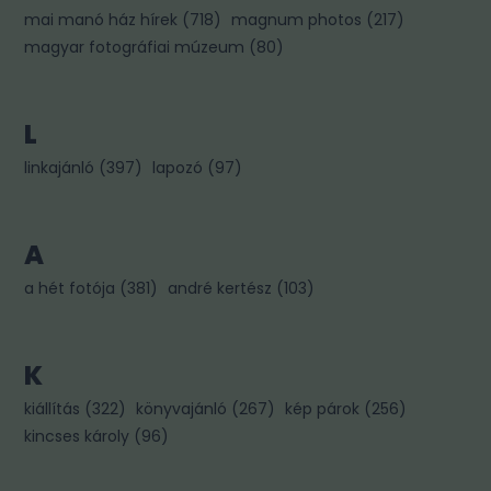
mai manó ház hírek
(
718
)
magnum photos
(
217
)
magyar fotográfiai múzeum
(
80
)
L
linkajánló
(
397
)
lapozó
(
97
)
A
a hét fotója
(
381
)
andré kertész
(
103
)
K
kiállítás
(
322
)
könyvajánló
(
267
)
kép párok
(
256
)
kincses károly
(
96
)