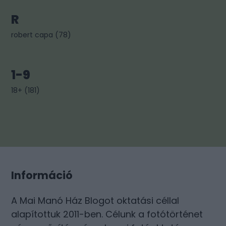
R
robert capa
(
78
)
1-9
18+
(
181
)
Információ
A Mai Manó Ház Blogot oktatási céllal
alapítottuk 2011-ben. Célunk a fotótörténet