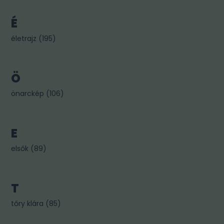
É
életrajz
(
195
)
Ö
önarckép
(
106
)
E
elsők
(
89
)
T
tőry klára
(
85
)