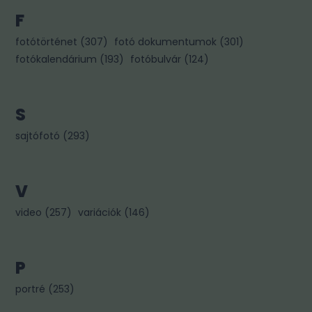
F
fotótörténet
(
307
)
fotó dokumentumok
(
301
)
fotókalendárium
(
193
)
fotóbulvár
(
124
)
S
sajtófotó
(
293
)
V
video
(
257
)
variációk
(
146
)
P
portré
(
253
)