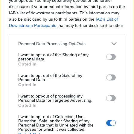
tartotta a Magyar Tudós Társaság tizenegyedik
your opt-out. You may separately opt-out of the further
nagygyűlését Budapesten, ahol a 31 éves Vállas...
disclosure of your personal information by third parties on the
IAB’s list of downstream participants. This information may
also be disclosed by us to third parties on the
IAB’s List of
Downstream Participants
that may further disclose it to other
Tovább
2024 / 08 / 29
third parties.
Please note that this website/app uses one or more Google
Personal Data Processing Opt Outs
services and may gather and store information including but
not limited to your visit or usage behaviour. You may click to
I want to opt-out of the Sharing of my
personal data.
grant or deny consent to Google and its third-party tags to
Opted In
use your data for below specified purposes in below Google
consent section.
I want to opt-out of the Sale of my
Personal Data.
Opted In
I want to opt-out of processing my
Personal Data for Targeted Advertising.
Opted In
I want to opt-out of Collection, Use,
A camera obscurától az AI
Retention, Sale, and/or Sharing of my
Personal Data that Is Unrelated with the
által generált képekig – 185
Purposes for which it was collected.