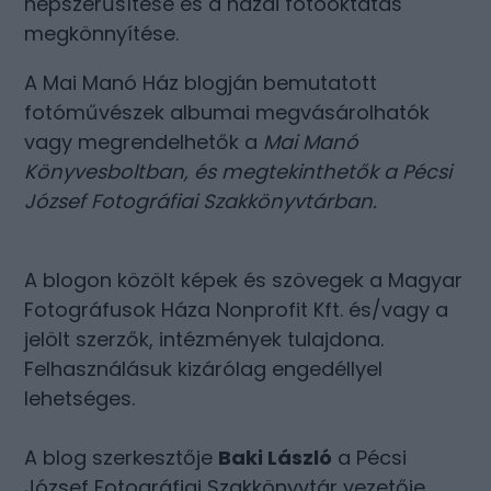
népszerűsítése és a hazai fotóoktatás
megkönnyítése.
A Mai Manó Ház blogján bemutatott
fotóművészek albumai megvásárolhatók
vagy megrendelhetők a
Mai Manó
Könyvesboltban
, és megtekinthetők a
Pécsi
József Fotográfiai Szakkönyvtárban
.
A blogon közölt képek és szövegek a Magyar
Fotográfusok Háza Nonprofit Kft. és/vagy a
jelölt szerzők, intézmények tulajdona.
Felhasználásuk kizárólag engedéllyel
lehetséges.
A blog szerkesztője
Baki László
a Pécsi
József Fotográfiai Szakkönyvtár vezetője.