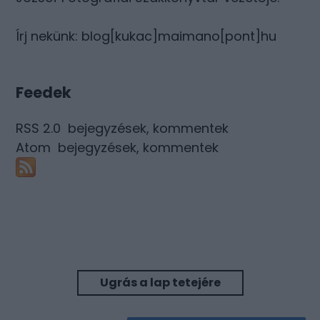
Írj nekünk: blog[kukac]maimano[pont]hu
Feedek
RSS 2.0
bejegyzések
,
kommentek
Atom
bejegyzések
,
kommentek
Ugrás a lap tetejére