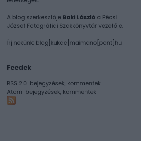
lehetséges.
A blog szerkesztője
Baki László
a Pécsi
József Fotográfiai Szakkönyvtár vezetője.
Írj nekünk: blog[kukac]maimano[pont]hu
Feedek
RSS 2.0
bejegyzések
,
kommentek
Atom
bejegyzések
,
kommentek