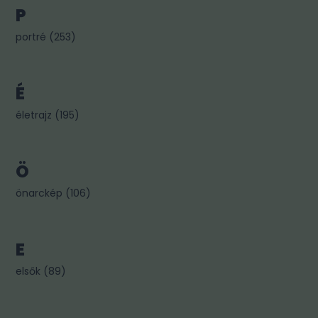
P
portré
(
253
)
É
életrajz
(
195
)
Ö
önarckép
(
106
)
E
elsők
(
89
)