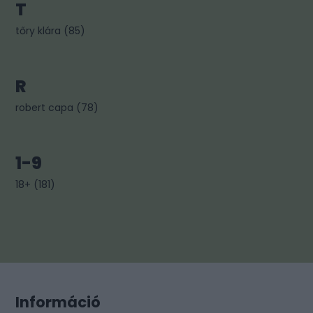
T
tőry klára
(
85
)
R
robert capa
(
78
)
1-9
18+
(
181
)
Információ