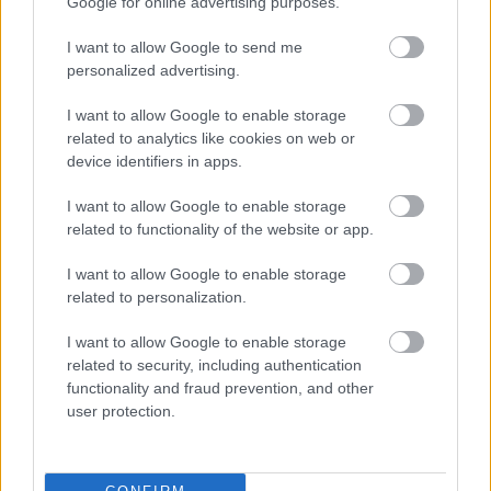
Google for online advertising purposes.
I want to allow Google to send me
personalized advertising.
M
mai manó ház hírek
(
718
)
magnum photos
(
217
)
I want to allow Google to enable storage
related to analytics like cookies on web or
magyar fotográfiai múzeum
(
80
)
device identifiers in apps.
I want to allow Google to enable storage
L
related to functionality of the website or app.
linkajánló
(
397
)
lapozó
(
97
)
I want to allow Google to enable storage
related to personalization.
A
I want to allow Google to enable storage
related to security, including authentication
a hét fotója
(
381
)
andré kertész
(
103
)
functionality and fraud prevention, and other
user protection.
K