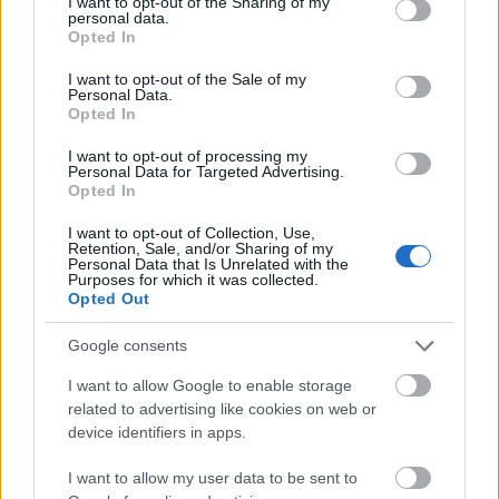
not limited to your visit or usage behaviour. You may click to
I want to opt-out of the Sharing of my
personal data.
grant or deny consent to Google and its third-party tags to
Opted In
use your data for below specified purposes in below Google
consent section.
I want to opt-out of the Sale of my
Personal Data.
Opted In
I want to opt-out of processing my
Personal Data for Targeted Advertising.
Opted In
I want to opt-out of Collection, Use,
PUNKT
Retention, Sale, and/or Sharing of my
Personal Data that Is Unrelated with the
Purposes for which it was collected.
Opted Out
Nincs megjeleníthető elem
Google consents
I want to allow Google to enable storage
related to advertising like cookies on web or
device identifiers in apps.
Fotográfusok és témák
I want to allow my user data to be sent to