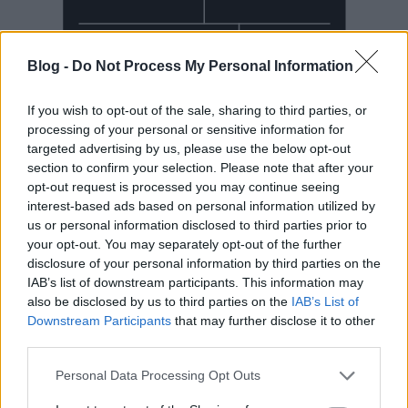
Blog -
Do Not Process My Personal Information
If you wish to opt-out of the sale, sharing to third parties, or
processing of your personal or sensitive information for
targeted advertising by us, please use the below opt-out
section to confirm your selection. Please note that after your
Mai Manó Ház a
opt-out request is processed you may continue seeing
interest-based ads based on personal information utilized by
Facebookon
us or personal information disclosed to third parties prior to
your opt-out. You may separately opt-out of the further
disclosure of your personal information by third parties on the
IAB’s list of downstream participants. This information may
also be disclosed by us to third parties on the
IAB’s List of
Downstream Participants
that may further disclose it to other
Mai Manó Ház a
third parties.
YouTubeon
Please note that this website/app uses one or more Google
Personal Data Processing Opt Outs
services and may gather and store information including but