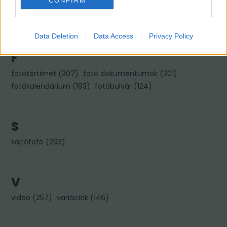
CONFIRM
kiállítás
(
322
)
könyvajánló
(
267
)
kép párok
(
256
)
kincses károly
(
96
)
Data Deletion
Data Access
Privacy Policy
F
fotótörténet
(
307
)
fotó dokumentumok
(
301
)
fotókalendárium
(
193
)
fotóbulvár
(
124
)
S
sajtófotó
(
293
)
V
video
(
257
)
variációk
(
146
)