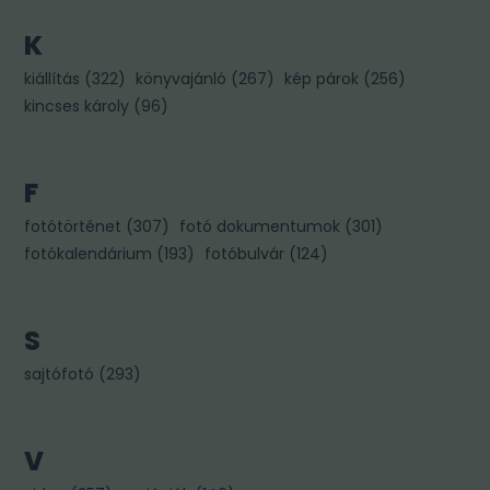
K
kiállítás
(
322
)
könyvajánló
(
267
)
kép párok
(
256
)
kincses károly
(
96
)
F
fotótörténet
(
307
)
fotó dokumentumok
(
301
)
fotókalendárium
(
193
)
fotóbulvár
(
124
)
S
sajtófotó
(
293
)
V