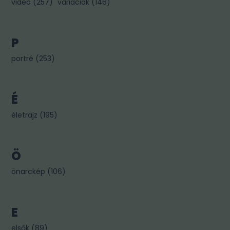
video
(
257
)
variációk
(
146
)
P
portré
(
253
)
É
életrajz
(
195
)
Ö
önarckép
(
106
)
E
elsők
(
89
)