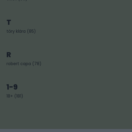
T
tőry klára
(
85
)
R
robert capa
(
78
)
1-9
18+
(
181
)