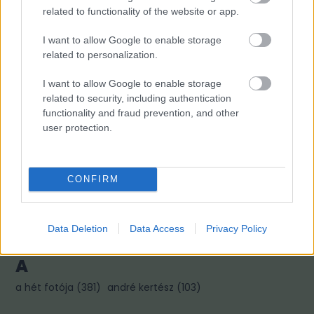
related to functionality of the website or app.
Fotográfusok és témák
I want to allow Google to enable storage
related to personalization.
I want to allow Google to enable storage
M
related to security, including authentication
functionality and fraud prevention, and other
mai manó ház hírek
(
718
)
magnum photos
(
217
)
user protection.
magyar fotográfiai múzeum
(
80
)
CONFIRM
L
linkajánló
(
397
)
lapozó
(
97
)
Data Deletion
Data Access
Privacy Policy
A
a hét fotója
(
381
)
andré kertész
(
103
)