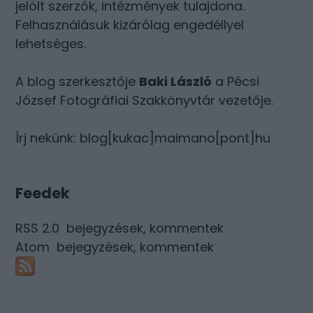
jelölt szerzők, intézmények tulajdona.
Felhasználásuk kizárólag engedéllyel
lehetséges.
A blog szerkesztője
Baki László
a Pécsi
József Fotográfiai Szakkönyvtár vezetője.
Írj nekünk: blog[kukac]maimano[pont]hu
Feedek
RSS 2.0
bejegyzések
,
kommentek
Atom
bejegyzések
,
kommentek