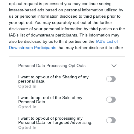
opt-out request is processed you may continue seeing
interest-based ads based on personal information utilized by
us or personal information disclosed to third parties prior to
your opt-out. You may separately opt-out of the further
disclosure of your personal information by third parties on the
IAB’s list of downstream participants. This information may
also be disclosed by us to third parties on the
IAB’s List of
Downstream Participants
that may further disclose it to other
third parties.
Please note that this website/app uses one or more Google
Personal Data Processing Opt Outs
services and may gather and store information including but
not limited to your visit or usage behaviour. You may click to
I want to opt-out of the Sharing of my
Mai Manó Ház a
personal data.
grant or deny consent to Google and its third-party tags to
Opted In
use your data for below specified purposes in below Google
Facebookon
consent section.
I want to opt-out of the Sale of my
Personal Data.
Opted In
I want to opt-out of processing my
Personal Data for Targeted Advertising.
Mai Manó Ház a
Opted In