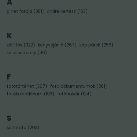
A
a hét fotója
(
381
)
andré kertész
(
103
)
K
kiállítás
(
322
)
könyvajánló
(
267
)
kép párok
(
256
)
kincses károly
(
96
)
F
fotótörténet
(
307
)
fotó dokumentumok
(
301
)
fotókalendárium
(
193
)
fotóbulvár
(
124
)
S
sajtófotó
(
293
)