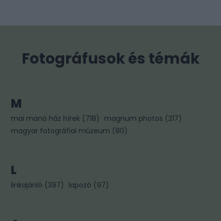
Fotográfusok és témák
M
mai manó ház hírek
(
718
)
magnum photos
(
217
)
magyar fotográfiai múzeum
(
80
)
L
linkajánló
(
397
)
lapozó
(
97
)