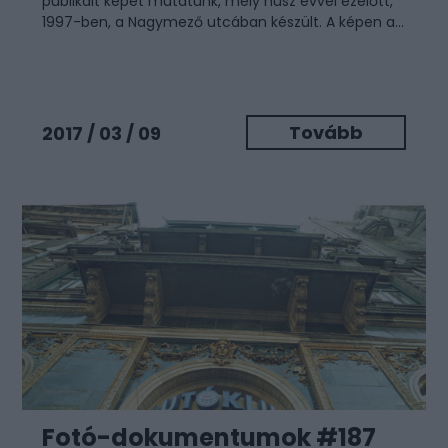
publikált képet mutatunk, mely húsz évvel ezelőtt,
1997-ben, a Nagymező utcában készült. A képen a...
Tovább
2017 / 03 / 09
Fotó-dokumentumok #187