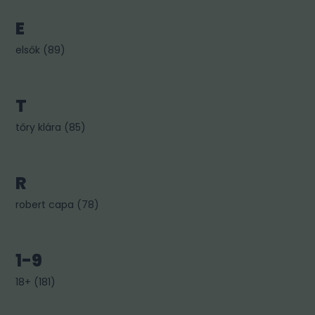
E
elsők
(
89
)
T
tőry klára
(
85
)
R
robert capa
(
78
)
1-9
18+
(
181
)