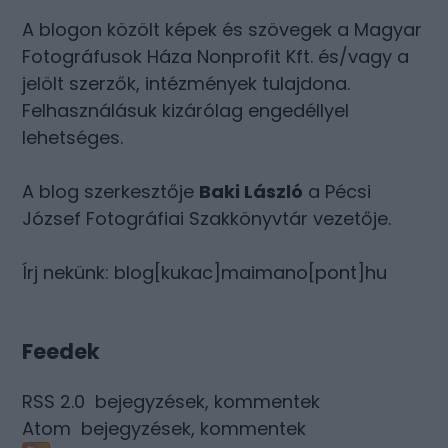
A blogon közölt képek és szövegek a Magyar
Fotográfusok Háza Nonprofit Kft. és/vagy a
jelölt szerzők, intézmények tulajdona.
Felhasználásuk kizárólag engedéllyel
lehetséges.
A blog szerkesztője
Baki László
a Pécsi
József Fotográfiai Szakkönyvtár vezetője.
Írj nekünk: blog[kukac]maimano[pont]hu
Feedek
RSS 2.0
bejegyzések
,
kommentek
Atom
bejegyzések
,
kommentek