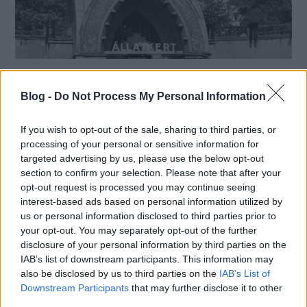
12 régi fotó a 150 éves
Blog -
budapesti állatkert életéből
Do Not Process My Personal Information
A Fővárosi Állat- és Növénykert egyike a világ
If you wish to opt-out of the sale, sharing to third parties, or
legrégibb állatkertjeinek. Magyarország első
processing of your personal or sensitive information for
állatkertje 1866. augusztus 9-én, egy napsütéses
targeted advertising by us, please use the below opt-out
csütörtökön nyitotta meg kapuit. A ma is létező...
section to confirm your selection. Please note that after your
opt-out request is processed you may continue seeing
interest-based ads based on personal information utilized by
Tovább
us or personal information disclosed to third parties prior to
2016 / 08 / 09
your opt-out. You may separately opt-out of the further
disclosure of your personal information by third parties on the
IAB’s list of downstream participants. This information may
also be disclosed by us to third parties on the
IAB’s List of
Downstream Participants
that may further disclose it to other
third parties.