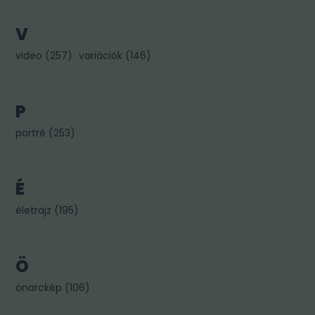
V
video
(
257
)
variációk
(
146
)
P
portré
(
253
)
É
életrajz
(
195
)
Ö
önarckép
(
106
)