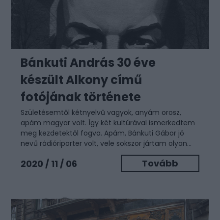
Bánkuti András 30 éve
készült Alkony című
fotójának története
Születésemtől kétnyelvű vagyok, anyám orosz,
apám magyar volt. Így két kultúrával ismerkedtem
meg kezdetektől fogva. Apám, Bánkuti Gábor jó
nevű rádióriporter volt, vele sokszor jártam olyan...
Tovább
2020 / 11 / 06