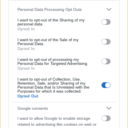
Please note that this website/app uses one or more Google
Personal Data Processing Opt Outs
services and may gather and store information including but
not limited to your visit or usage behaviour. You may click to
I want to opt-out of the Sharing of my
personal data.
grant or deny consent to Google and its third-party tags to
Opted In
use your data for below specified purposes in below Google
consent section.
I want to opt-out of the Sale of my
Personal Data.
Öt éve indult a NAP FOTÓJA
Opted In
rovatunk!
I want to opt-out of processing my
Personal Data for Targeted Advertising.
Opted In
2011. május elsején – immár öt éve – indítottuk
útjára a Mai Manó Ház Facebook rajongói oldalán a
I want to opt-out of Collection, Use,
NAP FOTÓJA rovatunkat Kerekes Gábor 1984-ben
Retention, Sale, and/or Sharing of my
készült május elsejei fotójával . Ezalatt az öt év...
Personal Data that Is Unrelated with the
Purposes for which it was collected.
Opted Out
Tovább
2016 / 05 / 01
Google consents
I want to allow Google to enable storage
related to advertising like cookies on web or