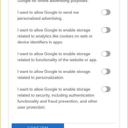
Google for online advertising purposes.
I want to allow Google to send me
personalized advertising.
M
mai manó ház hírek
(
718
)
magnum photos
(
217
)
I want to allow Google to enable storage
related to analytics like cookies on web or
magyar fotográfiai múzeum
(
80
)
device identifiers in apps.
I want to allow Google to enable storage
L
related to functionality of the website or app.
linkajánló
(
397
)
lapozó
(
97
)
I want to allow Google to enable storage
related to personalization.
A
I want to allow Google to enable storage
related to security, including authentication
a hét fotója
(
381
)
andré kertész
(
103
)
functionality and fraud prevention, and other
user protection.
K