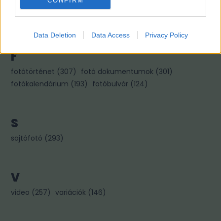
CONFIRM
kiállítás
(
322
)
könyvajánló
(
267
)
kép párok
(
256
)
kincses károly
(
96
)
Data Deletion
Data Access
Privacy Policy
F
fotótörténet
(
307
)
fotó dokumentumok
(
301
)
fotókalendárium
(
193
)
fotóbulvár
(
124
)
S
sajtófotó
(
293
)
V
video
(
257
)
variációk
(
146
)