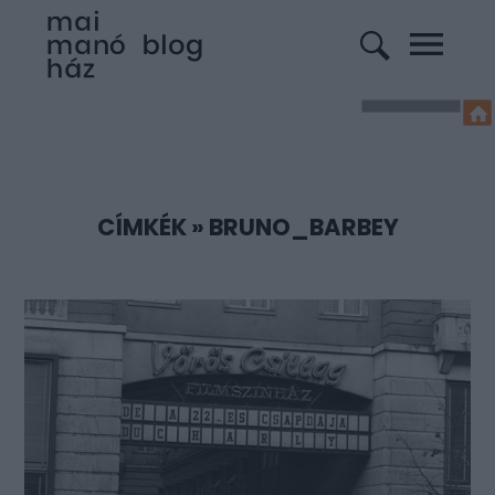
CÍMKÉK
»
BRUNO_BARBEY