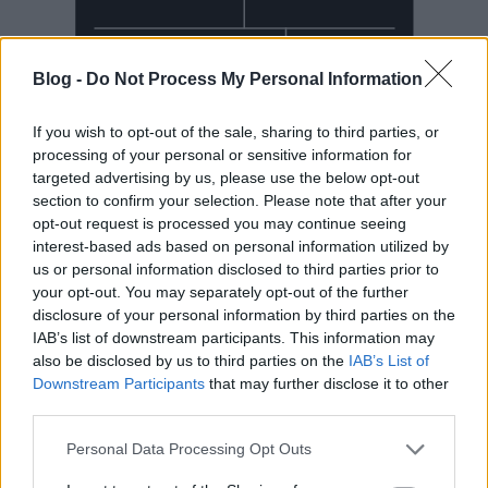
Blog -
Do Not Process My Personal Information
If you wish to opt-out of the sale, sharing to third parties, or
processing of your personal or sensitive information for
targeted advertising by us, please use the below opt-out
section to confirm your selection. Please note that after your
Mai Manó Ház a
opt-out request is processed you may continue seeing
interest-based ads based on personal information utilized by
Facebookon
us or personal information disclosed to third parties prior to
your opt-out. You may separately opt-out of the further
disclosure of your personal information by third parties on the
IAB’s list of downstream participants. This information may
also be disclosed by us to third parties on the
IAB’s List of
Downstream Participants
that may further disclose it to other
Mai Manó Ház a
third parties.
YouTubeon
Please note that this website/app uses one or more Google
Personal Data Processing Opt Outs
services and may gather and store information including but