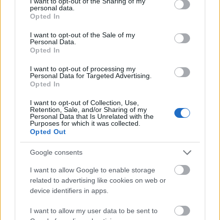
not limited to your visit or usage behaviour. You may click to
I want to opt-out of the Sharing of my
personal data.
grant or deny consent to Google and its third-party tags to
Opted In
use your data for below specified purposes in below Google
consent section.
I want to opt-out of the Sale of my
Personal Data.
Opted In
I want to opt-out of processing my
Personal Data for Targeted Advertising.
Opted In
I want to opt-out of Collection, Use,
PUNKT
Retention, Sale, and/or Sharing of my
Personal Data that Is Unrelated with the
Purposes for which it was collected.
Opted Out
Nincs megjeleníthető elem
Google consents
I want to allow Google to enable storage
related to advertising like cookies on web or
device identifiers in apps.
Fotográfusok és témák
I want to allow my user data to be sent to