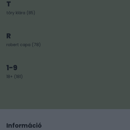
T
tőry klára
(
85
)
R
robert capa
(
78
)
1-9
18+
(
181
)
Információ