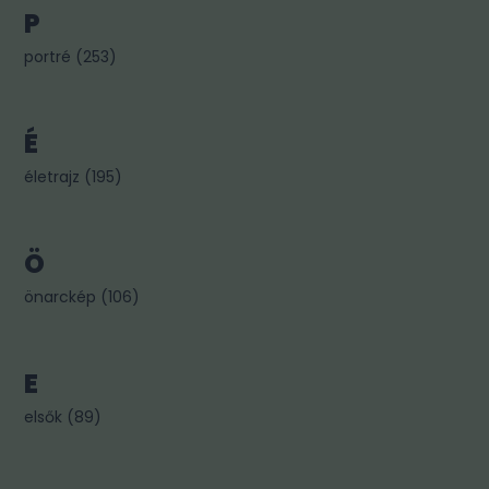
P
portré
(
253
)
É
életrajz
(
195
)
Ö
önarckép
(
106
)
E
elsők
(
89
)