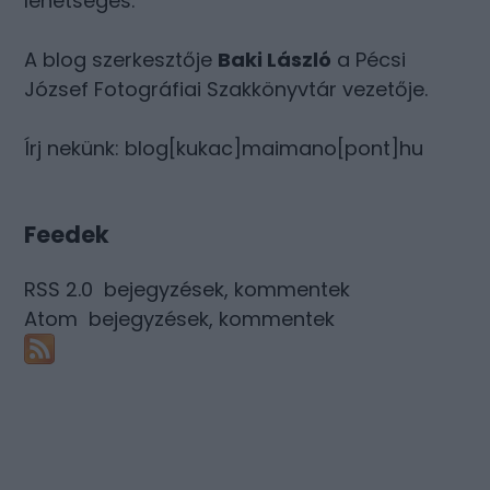
lehetséges.
A blog szerkesztője
Baki László
a Pécsi
József Fotográfiai Szakkönyvtár vezetője.
Írj nekünk: blog[kukac]maimano[pont]hu
Feedek
RSS 2.0
bejegyzések
,
kommentek
Atom
bejegyzések
,
kommentek