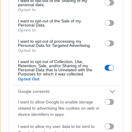
not limited to your visit or usage behaviour. You may click to
I want to opt-out of the Sharing of my
personal data.
grant or deny consent to Google and its third-party tags to
Opted In
use your data for below specified purposes in below Google
consent section.
I want to opt-out of the Sale of my
Personal Data.
Opted In
I want to opt-out of processing my
Personal Data for Targeted Advertising.
Opted In
I want to opt-out of Collection, Use,
PUNKT
Retention, Sale, and/or Sharing of my
Personal Data that Is Unrelated with the
Purposes for which it was collected.
Opted Out
Nincs megjeleníthető elem
Google consents
I want to allow Google to enable storage
related to advertising like cookies on web or
device identifiers in apps.
Fotográfusok és témák
I want to allow my user data to be sent to