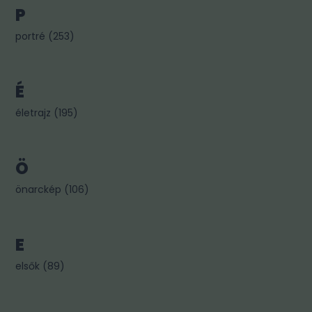
P
portré
(
253
)
É
életrajz
(
195
)
Ö
önarckép
(
106
)
E
elsők
(
89
)