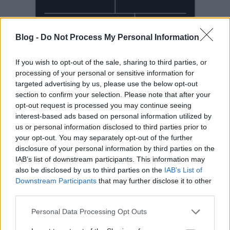
Blog -
Do Not Process My Personal Information
If you wish to opt-out of the sale, sharing to third parties, or
processing of your personal or sensitive information for
targeted advertising by us, please use the below opt-out
section to confirm your selection. Please note that after your
Mai Manó Ház a
opt-out request is processed you may continue seeing
interest-based ads based on personal information utilized by
Facebookon
us or personal information disclosed to third parties prior to
your opt-out. You may separately opt-out of the further
disclosure of your personal information by third parties on the
IAB’s list of downstream participants. This information may
also be disclosed by us to third parties on the
IAB’s List of
Downstream Participants
that may further disclose it to other
Mai Manó Ház a
third parties.
YouTubeon
Please note that this website/app uses one or more Google
Personal Data Processing Opt Outs
services and may gather and store information including but