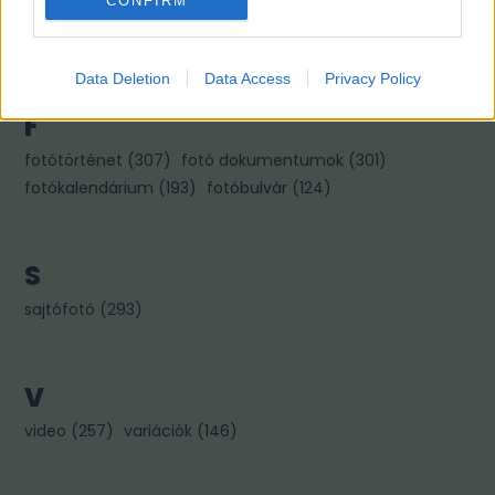
CONFIRM
kiállítás
(
322
)
könyvajánló
(
267
)
kép párok
(
256
)
kincses károly
(
96
)
Data Deletion
Data Access
Privacy Policy
F
fotótörténet
(
307
)
fotó dokumentumok
(
301
)
fotókalendárium
(
193
)
fotóbulvár
(
124
)
S
sajtófotó
(
293
)
V
video
(
257
)
variációk
(
146
)