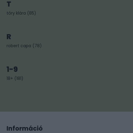
T
tőry klára
(
85
)
R
robert capa
(
78
)
1-9
18+
(
181
)
Információ