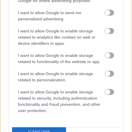
Google for online advertising purposes.
I want to allow Google to send me
personalized advertising.
M
mai manó ház hírek
(
718
)
magnum photos
(
217
)
I want to allow Google to enable storage
related to analytics like cookies on web or
magyar fotográfiai múzeum
(
80
)
device identifiers in apps.
I want to allow Google to enable storage
L
related to functionality of the website or app.
linkajánló
(
397
)
lapozó
(
97
)
I want to allow Google to enable storage
related to personalization.
A
I want to allow Google to enable storage
related to security, including authentication
a hét fotója
(
381
)
andré kertész
(
103
)
functionality and fraud prevention, and other
user protection.
K