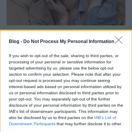
10 utólag színezett ikonikus
Blog -
fotó és története
Do Not Process My Personal Information
A fekete-fehér fotográfia ma már inkább művészi
If you wish to opt-out of the sale, sharing to third parties, or
választás, de a színes fényképezés elterjedése
processing of your personal or sensitive information for
előtti időben ez volt az egyetlen lehetőség. Ennek
targeted advertising by us, please use the below opt-out
eredményeként a történelmi fényképek sokkal...
section to confirm your selection. Please note that after your
opt-out request is processed you may continue seeing
interest-based ads based on personal information utilized by
Tovább
us or personal information disclosed to third parties prior to
2015 / 06 / 16
your opt-out. You may separately opt-out of the further
disclosure of your personal information by third parties on the
IAB’s list of downstream participants. This information may
also be disclosed by us to third parties on the
IAB’s List of
Downstream Participants
that may further disclose it to other
third parties.