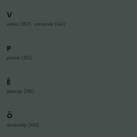
V
video
(
257
)
variációk
(
146
)
P
portré
(
253
)
É
életrajz
(
195
)
Ö
önarckép
(
106
)