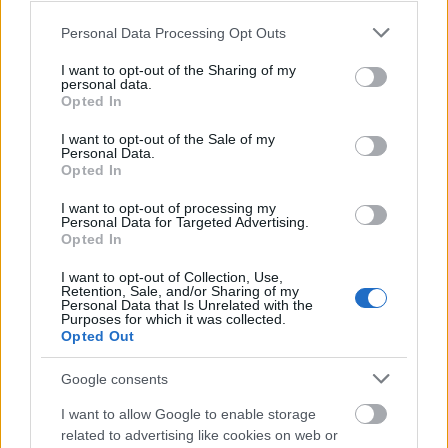
Please note that this website/app uses one or more Google
Personal Data Processing Opt Outs
services and may gather and store information including but
not limited to your visit or usage behaviour. You may click to
I want to opt-out of the Sharing of my
personal data.
grant or deny consent to Google and its third-party tags to
Opted In
use your data for below specified purposes in below Google
consent section.
I want to opt-out of the Sale of my
Personal Data.
Kép-kockák #11 – Dorothea
Opted In
Lange: A vándorló anya
I want to opt-out of processing my
Personal Data for Targeted Advertising.
(1936)
Opted In
A cikk a Punkt oldalán olvasható el .
I want to opt-out of Collection, Use,
Retention, Sale, and/or Sharing of my
Personal Data that Is Unrelated with the
Purposes for which it was collected.
Opted Out
Tovább
2014 / 09 / 23
Google consents
I want to allow Google to enable storage
related to advertising like cookies on web or