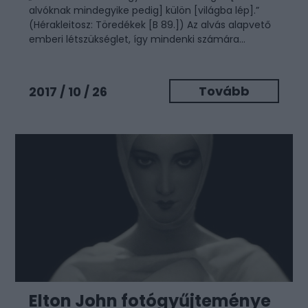
alvóknak mindegyike pedig] külön [világba lép].”
(Hérakleitosz: Töredékek [B 89.]) Az alvás alapvető
emberi létszükséglet, így mindenki számára...
Tovább
2017 / 10 / 26
Elton John fotógyűjteménye