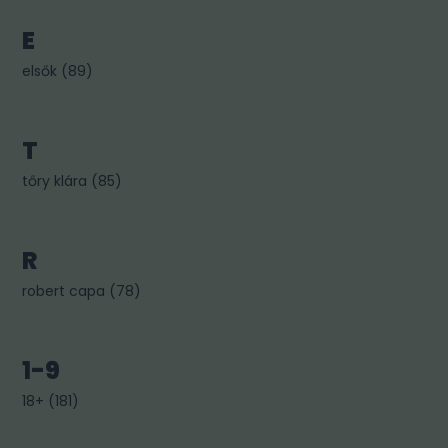
E
elsők
(
89
)
T
tőry klára
(
85
)
R
robert capa
(
78
)
1-9
18+
(
181
)