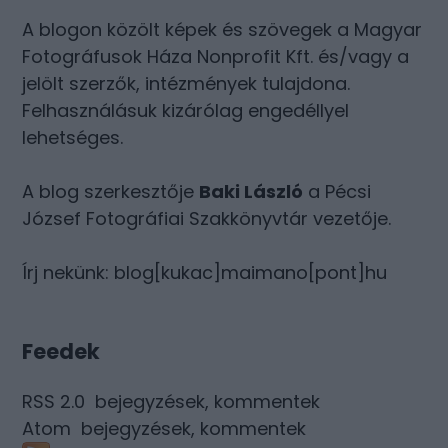
A blogon közölt képek és szövegek a Magyar
Fotográfusok Háza Nonprofit Kft. és/vagy a
jelölt szerzők, intézmények tulajdona.
Felhasználásuk kizárólag engedéllyel
lehetséges.
A blog szerkesztője
Baki László
a Pécsi
József Fotográfiai Szakkönyvtár vezetője.
Írj nekünk: blog[kukac]maimano[pont]hu
Feedek
RSS 2.0
bejegyzések
,
kommentek
Atom
bejegyzések
,
kommentek