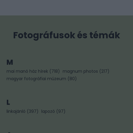
Fotográfusok és témák
M
mai manó ház hírek
(
718
)
magnum photos
(
217
)
magyar fotográfiai múzeum
(
80
)
L
linkajánló
(
397
)
lapozó
(
97
)