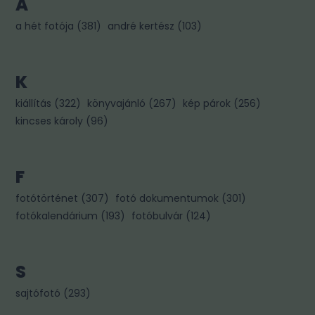
A
a hét fotója
(
381
)
andré kertész
(
103
)
K
kiállítás
(
322
)
könyvajánló
(
267
)
kép párok
(
256
)
kincses károly
(
96
)
F
fotótörténet
(
307
)
fotó dokumentumok
(
301
)
fotókalendárium
(
193
)
fotóbulvár
(
124
)
S
sajtófotó
(
293
)