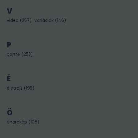
V
video
(
257
)
variációk
(
146
)
P
portré
(
253
)
É
életrajz
(
195
)
Ö
önarckép
(
106
)