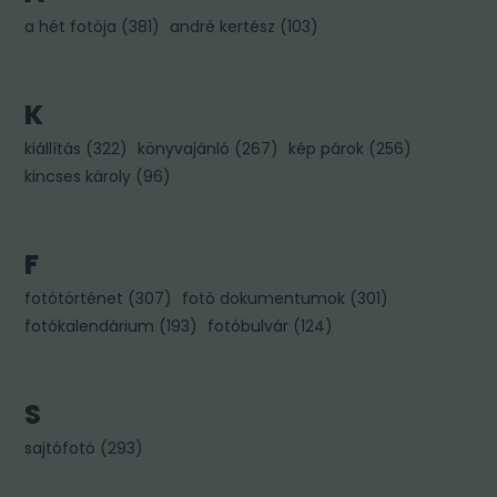
a hét fotója
(
381
)
andré kertész
(
103
)
K
kiállítás
(
322
)
könyvajánló
(
267
)
kép párok
(
256
)
kincses károly
(
96
)
F
fotótörténet
(
307
)
fotó dokumentumok
(
301
)
fotókalendárium
(
193
)
fotóbulvár
(
124
)
S
sajtófotó
(
293
)