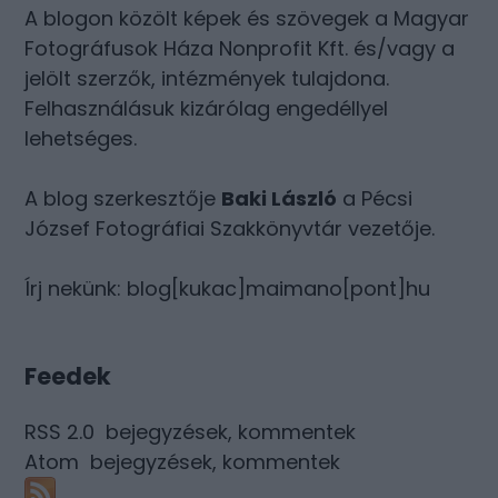
A blogon közölt képek és szövegek a Magyar
Fotográfusok Háza Nonprofit Kft. és/vagy a
jelölt szerzők, intézmények tulajdona.
Felhasználásuk kizárólag engedéllyel
lehetséges.
A blog szerkesztője
Baki László
a Pécsi
József Fotográfiai Szakkönyvtár vezetője.
Írj nekünk: blog[kukac]maimano[pont]hu
Feedek
RSS 2.0
bejegyzések
,
kommentek
Atom
bejegyzések
,
kommentek