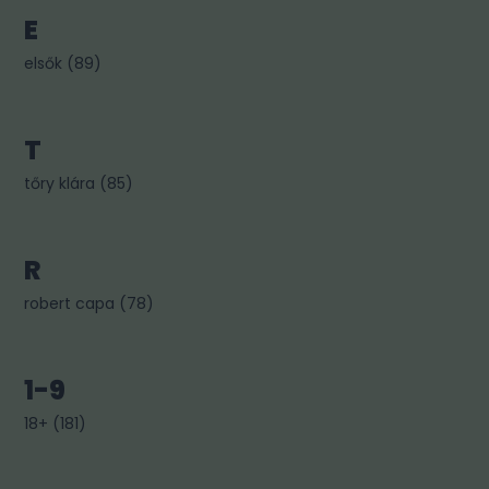
E
elsők
(
89
)
T
tőry klára
(
85
)
R
robert capa
(
78
)
1-9
18+
(
181
)