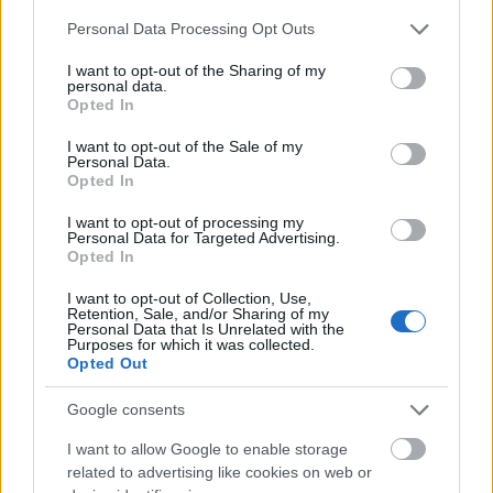
Please note that this website/app uses one or more Google
Personal Data Processing Opt Outs
services and may gather and store information including but
not limited to your visit or usage behaviour. You may click to
I want to opt-out of the Sharing of my
personal data.
grant or deny consent to Google and its third-party tags to
Opted In
use your data for below specified purposes in below Google
consent section.
I want to opt-out of the Sale of my
Personal Data.
Opted In
I want to opt-out of processing my
Personal Data for Targeted Advertising.
Opted In
I want to opt-out of Collection, Use,
Retention, Sale, and/or Sharing of my
Personal Data that Is Unrelated with the
Purposes for which it was collected.
Mai Manó Ház a
Opted Out
Facebookon
Google consents
I want to allow Google to enable storage
related to advertising like cookies on web or