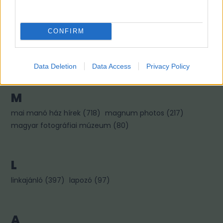
CONFIRM
Fotográfusok és témák
Data Deletion
Data Access
Privacy Policy
M
mai manó ház hírek
(
718
)
magnum photos
(
217
)
magyar fotográfiai múzeum
(
80
)
L
linkajánló
(
397
)
lapozó
(
97
)
A