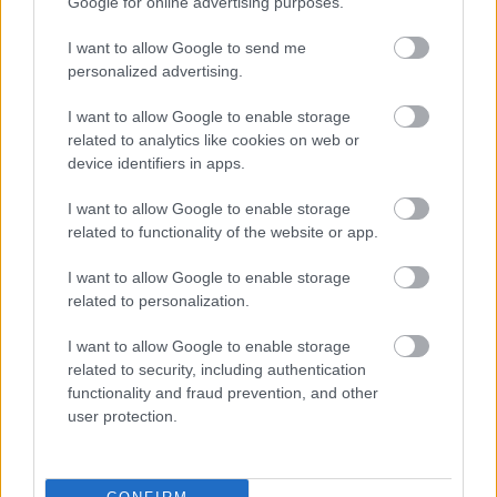
Google for online advertising purposes.
I want to allow Google to send me
personalized advertising.
M
mai manó ház hírek
(
718
)
magnum photos
(
217
)
I want to allow Google to enable storage
related to analytics like cookies on web or
magyar fotográfiai múzeum
(
80
)
device identifiers in apps.
I want to allow Google to enable storage
L
related to functionality of the website or app.
linkajánló
(
397
)
lapozó
(
97
)
I want to allow Google to enable storage
related to personalization.
A
I want to allow Google to enable storage
related to security, including authentication
a hét fotója
(
381
)
andré kertész
(
103
)
functionality and fraud prevention, and other
user protection.
K