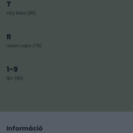
T
tőry klára
(
85
)
R
robert capa
(
78
)
1-9
18+
(
181
)
Információ