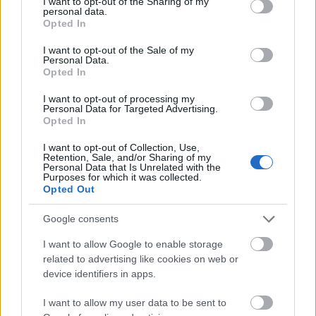
not limited to your visit or usage behaviour. You may click to
I want to opt-out of the Sharing of my
personal data.
grant or deny consent to Google and its third-party tags to
Opted In
use your data for below specified purposes in below Google
consent section.
I want to opt-out of the Sale of my
Personal Data.
Opted In
I want to opt-out of processing my
Personal Data for Targeted Advertising.
Opted In
I want to opt-out of Collection, Use,
PUNKT
Retention, Sale, and/or Sharing of my
Personal Data that Is Unrelated with the
Purposes for which it was collected.
Opted Out
Nincs megjeleníthető elem
Google consents
I want to allow Google to enable storage
related to advertising like cookies on web or
device identifiers in apps.
Fotográfusok és témák
I want to allow my user data to be sent to