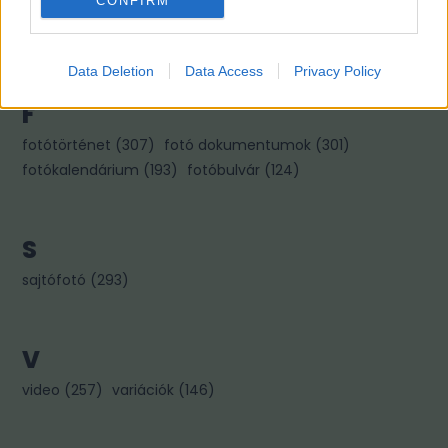
CONFIRM
kiállítás
(
322
)
könyvajánló
(
267
)
kép párok
(
256
)
kincses károly
(
96
)
Data Deletion
Data Access
Privacy Policy
F
fotótörténet
(
307
)
fotó dokumentumok
(
301
)
fotókalendárium
(
193
)
fotóbulvár
(
124
)
S
sajtófotó
(
293
)
V
video
(
257
)
variációk
(
146
)