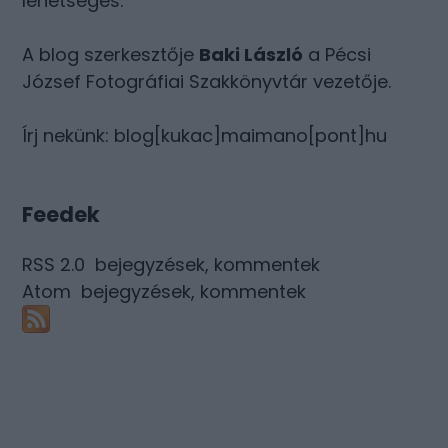
lehetséges.
A blog szerkesztője
Baki László
a Pécsi
József Fotográfiai Szakkönyvtár vezetője.
Írj nekünk: blog[kukac]maimano[pont]hu
Feedek
RSS 2.0
bejegyzések
,
kommentek
Atom
bejegyzések
,
kommentek