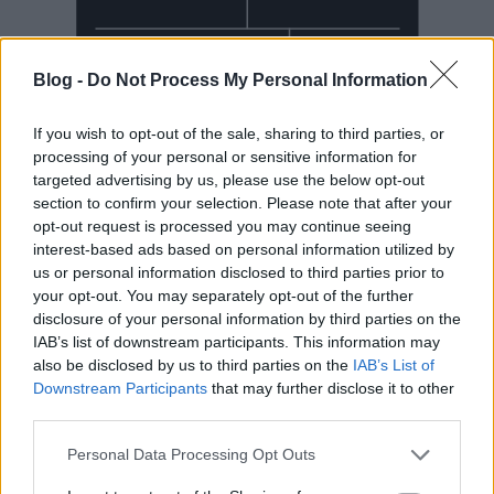
Blog -
Do Not Process My Personal Information
If you wish to opt-out of the sale, sharing to third parties, or
processing of your personal or sensitive information for
targeted advertising by us, please use the below opt-out
section to confirm your selection. Please note that after your
Mai Manó Ház a
opt-out request is processed you may continue seeing
interest-based ads based on personal information utilized by
Facebookon
us or personal information disclosed to third parties prior to
your opt-out. You may separately opt-out of the further
disclosure of your personal information by third parties on the
IAB’s list of downstream participants. This information may
also be disclosed by us to third parties on the
IAB’s List of
Downstream Participants
that may further disclose it to other
Mai Manó Ház a
third parties.
YouTubeon
Please note that this website/app uses one or more Google
Personal Data Processing Opt Outs
services and may gather and store information including but