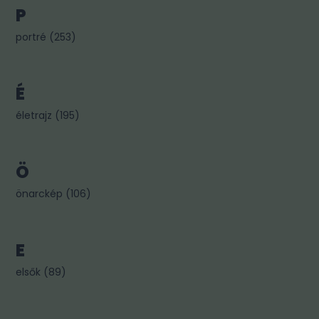
P
portré
(
253
)
É
életrajz
(
195
)
Ö
önarckép
(
106
)
E
elsők
(
89
)