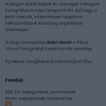
A blogon közölt képek és szövegek a Magyar
Fotográfusok Háza Nonprofit Kft. és/vagy a
jelölt szerzők, intézmények tulajdona.
Felhasználásuk kizárólag engedéllyel
lehetséges.
A blog szerkesztője
Baki László
a Pécsi
József Fotográfiai Szakkönyvtár vezetője.
Írj nekünk: blog[kukac]maimano[pont]hu
Feedek
RSS 2.0
bejegyzések
,
kommentek
Atom
bejegyzések
,
kommentek