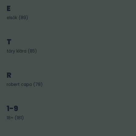
E
elsők
(
89
)
T
tőry klára
(
85
)
R
robert capa
(
78
)
1-9
18+
(
181
)