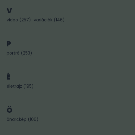
V
video
(
257
)
variációk
(
146
)
P
portré
(
253
)
É
életrajz
(
195
)
Ö
önarckép
(
106
)