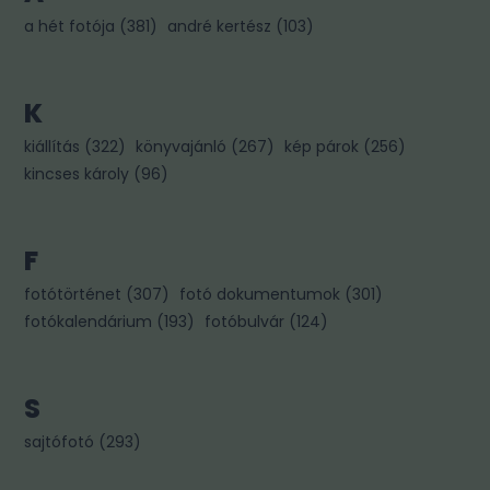
a hét fotója
(
381
)
andré kertész
(
103
)
K
kiállítás
(
322
)
könyvajánló
(
267
)
kép párok
(
256
)
kincses károly
(
96
)
F
fotótörténet
(
307
)
fotó dokumentumok
(
301
)
fotókalendárium
(
193
)
fotóbulvár
(
124
)
S
sajtófotó
(
293
)