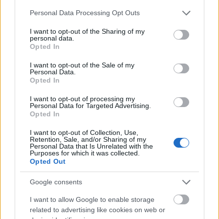
Please note that this website/app uses one or more Google
Personal Data Processing Opt Outs
services and may gather and store information including but
not limited to your visit or usage behaviour. You may click to
I want to opt-out of the Sharing of my
personal data.
grant or deny consent to Google and its third-party tags to
Opted In
use your data for below specified purposes in below Google
consent section.
I want to opt-out of the Sale of my
Personal Data.
Opted In
I want to opt-out of processing my
Personal Data for Targeted Advertising.
Opted In
I want to opt-out of Collection, Use,
Retention, Sale, and/or Sharing of my
Personal Data that Is Unrelated with the
Purposes for which it was collected.
Mai Manó Ház a
Opted Out
Facebookon
Google consents
I want to allow Google to enable storage
related to advertising like cookies on web or