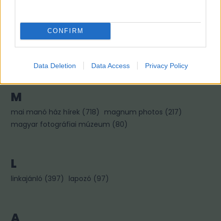
CONFIRM
Fotográfusok és témák
Data Deletion
Data Access
Privacy Policy
M
mai manó ház hírek
(
718
)
magnum photos
(
217
)
magyar fotográfiai múzeum
(
80
)
L
linkajánló
(
397
)
lapozó
(
97
)
A