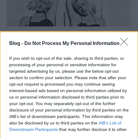
125 éve született Louise Dahl-
Blog -
Wolfe, a divatfotózás
Do Not Process My Personal Information
ikonikus alakja
If you wish to opt-out of the sale, sharing to third parties, or
processing of your personal or sensitive information for
A 125 évvel ezelőtt, 1895. november 19-én, San
targeted advertising by us, please use the below opt-out
Franciscóban született Louise Dahl-Wolfe az egyik
section to confirm your selection. Please note that after your
leghíresebb női divatfotósként ismert, akinek
opt-out request is processed you may continue seeing
különleges presztízst adott a Harper's Bazaar-nál...
interest-based ads based on personal information utilized by
Tovább
us or personal information disclosed to third parties prior to
2020 / 11 / 19
your opt-out. You may separately opt-out of the further
disclosure of your personal information by third parties on the
IAB’s list of downstream participants. This information may
also be disclosed by us to third parties on the
IAB’s List of
Downstream Participants
that may further disclose it to other
third parties.