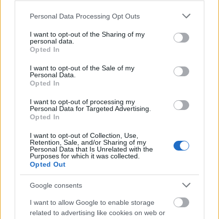
Please note that this website/app uses one or more Google
Personal Data Processing Opt Outs
services and may gather and store information including but
not limited to your visit or usage behaviour. You may click to
I want to opt-out of the Sharing of my
personal data.
grant or deny consent to Google and its third-party tags to
Opted In
use your data for below specified purposes in below Google
consent section.
I want to opt-out of the Sale of my
Personal Data.
Bánkuti András 30 éve
Opted In
készült Alkony című
I want to opt-out of processing my
Personal Data for Targeted Advertising.
fotójának története
Opted In
Születésemtől kétnyelvű vagyok, anyám orosz,
I want to opt-out of Collection, Use,
Retention, Sale, and/or Sharing of my
apám magyar volt. Így két kultúrával ismerkedtem
Personal Data that Is Unrelated with the
meg kezdetektől fogva. Apám, Bánkuti Gábor jó
Purposes for which it was collected.
Opted Out
nevű rádióriporter volt, vele sokszor jártam olyan...
Tovább
2020 / 11 / 06
Google consents
I want to allow Google to enable storage
related to advertising like cookies on web or