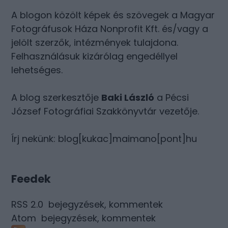
A blogon közölt képek és szövegek a Magyar
Fotográfusok Háza Nonprofit Kft. és/vagy a
jelölt szerzők, intézmények tulajdona.
Felhasználásuk kizárólag engedéllyel
lehetséges.
A blog szerkesztője
Baki László
a Pécsi
József Fotográfiai Szakkönyvtár vezetője.
Írj nekünk: blog[kukac]maimano[pont]hu
Feedek
RSS 2.0
bejegyzések
,
kommentek
Atom
bejegyzések
,
kommentek