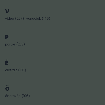
V
video
(
257
)
variációk
(
146
)
P
portré
(
253
)
É
életrajz
(
195
)
Ö
önarckép
(
106
)