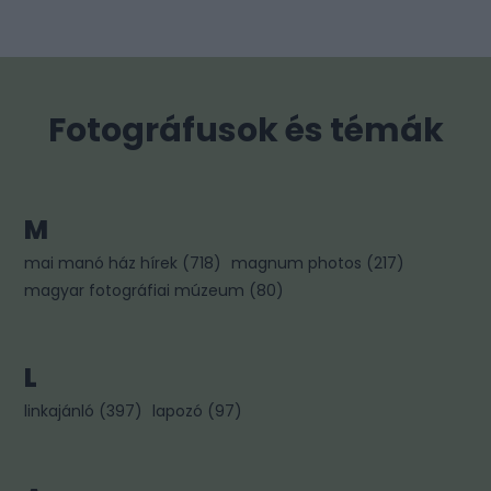
Fotográfusok és témák
M
mai manó ház hírek
(
718
)
magnum photos
(
217
)
magyar fotográfiai múzeum
(
80
)
L
linkajánló
(
397
)
lapozó
(
97
)