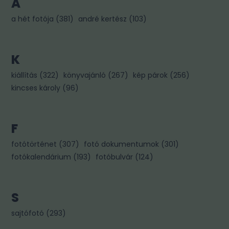
A
a hét fotója
(
381
)
andré kertész
(
103
)
K
kiállítás
(
322
)
könyvajánló
(
267
)
kép párok
(
256
)
kincses károly
(
96
)
F
fotótörténet
(
307
)
fotó dokumentumok
(
301
)
fotókalendárium
(
193
)
fotóbulvár
(
124
)
S
sajtófotó
(
293
)