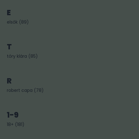
E
elsők
(
89
)
T
tőry klára
(
85
)
R
robert capa
(
78
)
1-9
18+
(
181
)