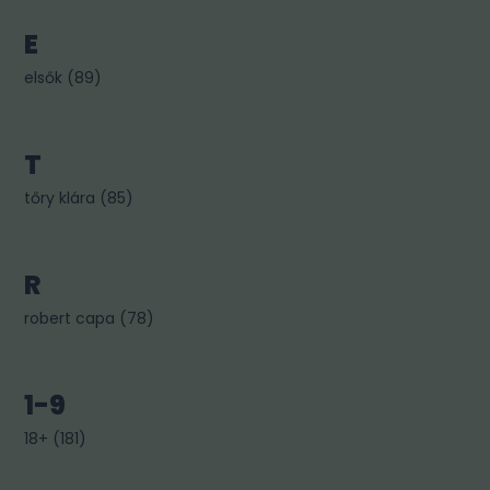
E
elsők
(
89
)
T
tőry klára
(
85
)
R
robert capa
(
78
)
1-9
18+
(
181
)