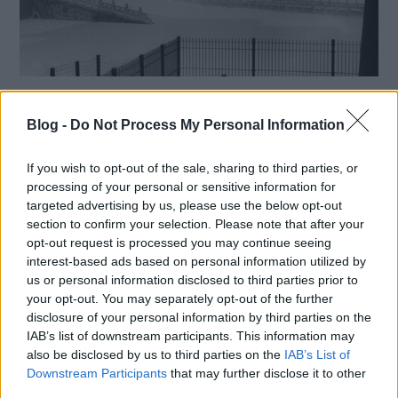
Fotós idézet - Marc Riboud
Blog -
(1923)
Do Not Process My Personal Information
A fényképezés nem tudja megváltoztatni a világot,
If you wish to opt-out of the sale, sharing to third parties, or
de meg tudja mutatni, különösen akkor, amikor az
processing of your personal or sensitive information for
épp változik. Fotó: Marc Riboud: A Tiltott Város,
targeted advertising by us, please use the below opt-out
Peking, Kína, 1957 (forrás: maimano.hu )
section to confirm your selection. Please note that after your
opt-out request is processed you may continue seeing
interest-based ads based on personal information utilized by
Tovább
us or personal information disclosed to third parties prior to
2018 / 02 / 24
your opt-out. You may separately opt-out of the further
disclosure of your personal information by third parties on the
IAB’s list of downstream participants. This information may
also be disclosed by us to third parties on the
IAB’s List of
Downstream Participants
that may further disclose it to other
third parties.