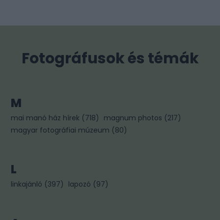
Fotográfusok és témák
M
mai manó ház hírek
(
718
)
magnum photos
(
217
)
magyar fotográfiai múzeum
(
80
)
L
linkajánló
(
397
)
lapozó
(
97
)