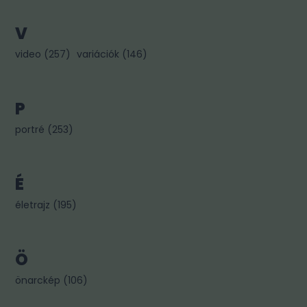
V
video
(
257
)
variációk
(
146
)
P
portré
(
253
)
É
életrajz
(
195
)
Ö
önarckép
(
106
)