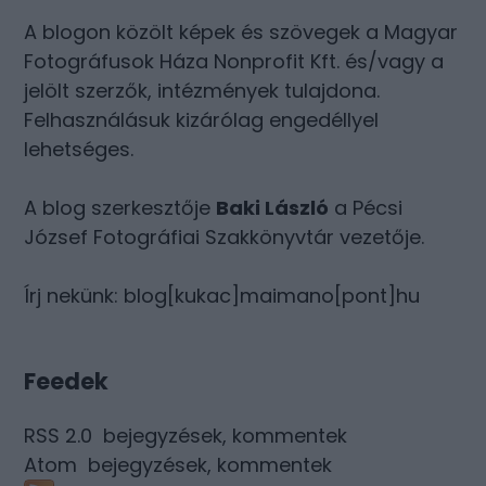
A blogon közölt képek és szövegek a Magyar
Fotográfusok Háza Nonprofit Kft. és/vagy a
jelölt szerzők, intézmények tulajdona.
Felhasználásuk kizárólag engedéllyel
lehetséges.
A blog szerkesztője
Baki László
a Pécsi
József Fotográfiai Szakkönyvtár vezetője.
Írj nekünk: blog[kukac]maimano[pont]hu
Feedek
RSS 2.0
bejegyzések
,
kommentek
Atom
bejegyzések
,
kommentek