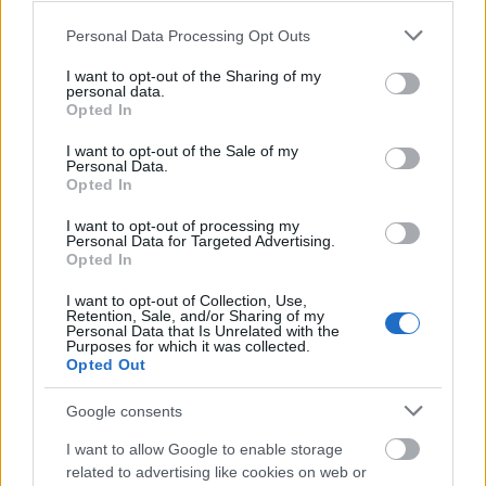
Please note that this website/app uses one or more Google
Personal Data Processing Opt Outs
services and may gather and store information including but
not limited to your visit or usage behaviour. You may click to
I want to opt-out of the Sharing of my
personal data.
grant or deny consent to Google and its third-party tags to
Opted In
use your data for below specified purposes in below Google
consent section.
I want to opt-out of the Sale of my
Personal Data.
Fotós idézet - Jan Saudek
Opted In
(1935)
I want to opt-out of processing my
Personal Data for Targeted Advertising.
Opted In
Tökéletes képet nem is tudok csinálni soha. Olyat,
amelynek titka van, igen, de tökéleteset nem. Arra
I want to opt-out of Collection, Use,
csak az Isten képes. Fotó: Jan Saudek: Olga
Retention, Sale, and/or Sharing of my
madárkalitkával, 1978 © The Baruch...
Personal Data that Is Unrelated with the
Purposes for which it was collected.
Opted Out
Tovább
2018 / 01 / 27
Google consents
I want to allow Google to enable storage
related to advertising like cookies on web or