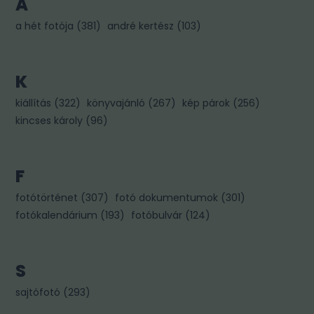
A
a hét fotója
(
381
)
andré kertész
(
103
)
K
kiállítás
(
322
)
könyvajánló
(
267
)
kép párok
(
256
)
kincses károly
(
96
)
F
fotótörténet
(
307
)
fotó dokumentumok
(
301
)
fotókalendárium
(
193
)
fotóbulvár
(
124
)
S
sajtófotó
(
293
)