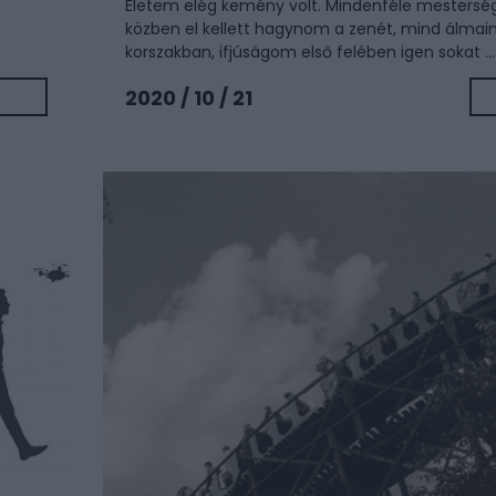
Életem elég kemény volt. Mindenféle mesterség
közben el kellett hagynom a zenét, mind álmai
korszakban, ifjúságom első felében igen sokat ...
2020 / 10 / 21