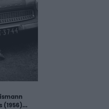
eismann
(1956)...