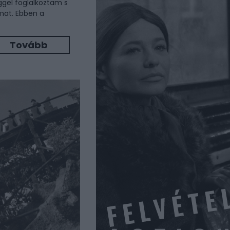
gel foglalkoztam s
mat. Ebben a
Tovább