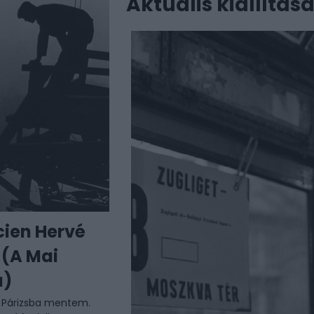
Aktuális kiállítás
cien Hervé
 (A Mai
a)
 Párizsba mentem.