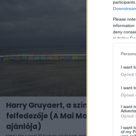
participants
Downstream 
Please note
information 
deny consent
in below Go
Persona
I want t
Opted 
I want t
Opted 
Harry Gruyaert, a színek erejének
I want 
Advertis
felfedezője (A Mai Manó Könyvesb
Opted 
ajánlója)
I want t
of my P
was col