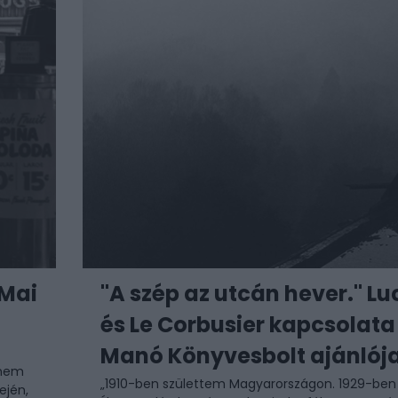
 Mai
"A szép az utcán hever." Lu
és Le Corbusier kapcsolata
Manó Könyvesbolt ajánlój
 nem
„1910-ben születtem Magyarországon. 1929-ben
ején,