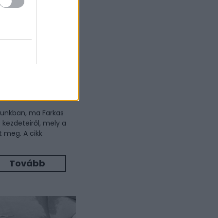
? – A
edése a
tunkban, ma Farkas
 kezdeteiről, mely a
 meg. A cikk
Tovább