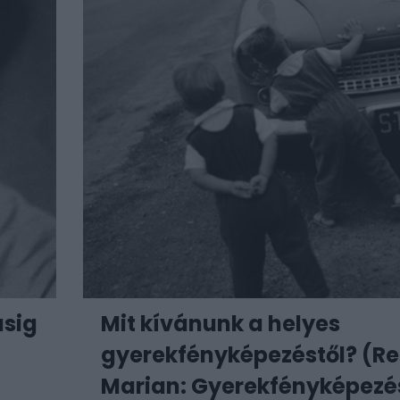
ásig
Mit kívánunk a helyes
gyerekfényképezéstől? (R
Marian: Gyerekfényképezés 