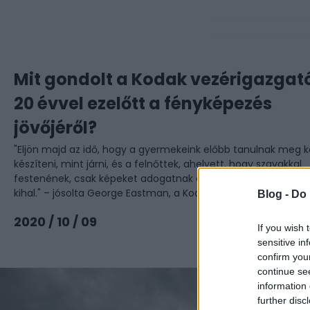
Mit gondolt a Kodak vezérigazgat
20 évvel ezelőtt a fényképezés
jövőjéről?
"Eljön majd az idő, hogy a gyermekeink előbb tanulnak meg 
készíteni, mint járni, és a felnőttek, ahelyett, hogy szavakkal
festenének, csak képeket adogatnak egymásnak, a nyelv pe
kihal." – jósolta George Eastman, a Kodak ...
Blog -
Do 
Tovább
2020 / 10 / 09
If you wish 
sensitive in
confirm you
continue se
information 
further disc