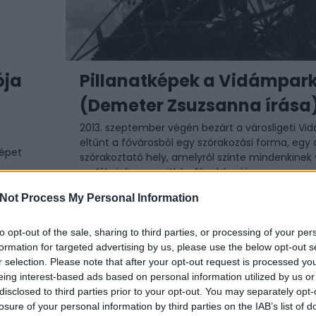
ója
Pillanatképek a Vidámpar
(Demeter Zsuzsanna írása
2013. szeptember végén bezárt a városligeti Vid
eltűnt a fővárosból egy szórakozási forma, egy
képet
szórakoztató hely, amelyről szinte mindenkine
emlékei, és nem ritkán fényképei is a ...
dig
Not Process My Personal Information
2020 / 09 / 25
to opt-out of the sale, sharing to third parties, or processing of your per
formation for targeted advertising by us, please use the below opt-out s
r selection. Please note that after your opt-out request is processed y
eing interest-based ads based on personal information utilized by us or
disclosed to third parties prior to your opt-out. You may separately opt-
losure of your personal information by third parties on the IAB’s list of