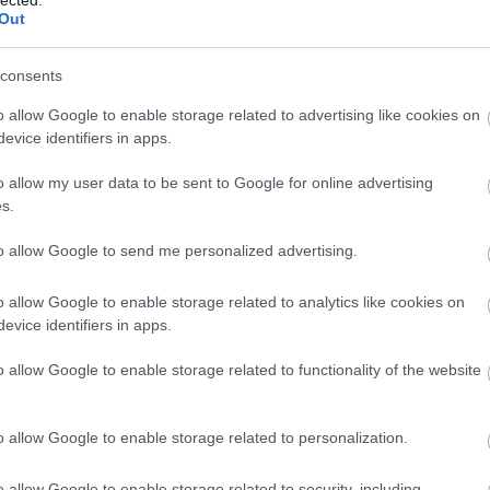
nt hat
megrendezett Steve McCurry kiállítás apropójak
Out
Gevaert
György írását és Steve McCurry ...
consents
2020 / 09 / 09
o allow Google to enable storage related to advertising like cookies on
evice identifiers in apps.
o allow my user data to be sent to Google for online advertising
s.
to allow Google to send me personalized advertising.
o allow Google to enable storage related to analytics like cookies on
evice identifiers in apps.
o allow Google to enable storage related to functionality of the website
o allow Google to enable storage related to personalization.
o allow Google to enable storage related to security, including