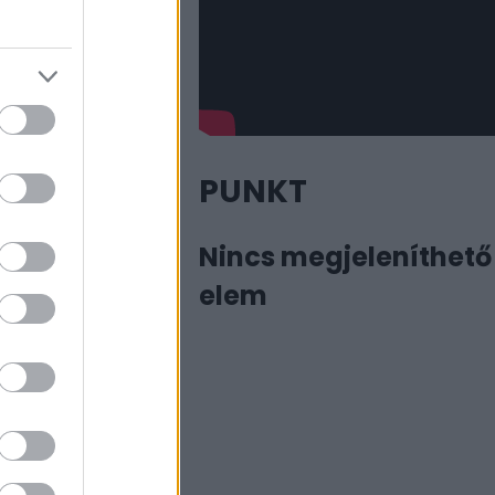
ént készült. Szegő
Tovább
PUNKT
Nincs megjeleníthető
elem