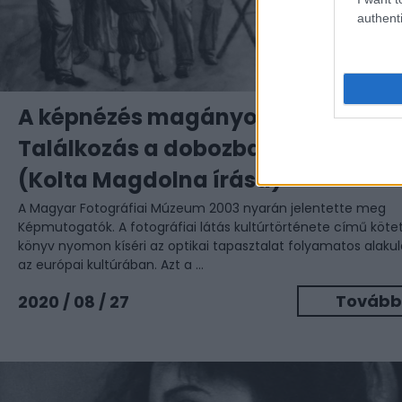
authenti
A képnézés magányos öröme –
Találkozás a dobozba rejtett képp
(Kolta Magdolna írása)
A Magyar Fotográfiai Múzeum 2003 nyarán jelentette meg
Képmutogatók. A fotográfiai látás kultúrtörténete című kötet
könyv nyomon kíséri az optikai tapasztalat folyamatos alaku
az európai kultúrában. Azt a ...
Tovább
2020 / 08 / 27