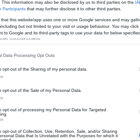
. This information may also be disclosed by us to third parties on the
IA
Participants
that may further disclose it to other third parties.
 that this website/app uses one or more Google services and may gath
including but not limited to your visit or usage behaviour. You may click 
 to Google and its third-party tags to use your data for below specifi
ogle consent section.
l Data Processing Opt Outs
o opt-out of the Sharing of my personal data.
In
o opt-out of the Sale of my Personal Data.
In
Steve McCurry legendás fo
to opt-out of processing my Personal Data for Targeted
ing.
olt
György írása)
In
Linkajánló rovatunkban ma a Fotóművészet ma
o opt-out of Collection, Use, Retention, Sale, and/or Sharing
megjelent írást ajánlunk figyelmetekbe, mely 
ersonal Data that Is Unrelated with the Purposes for which it
lected.