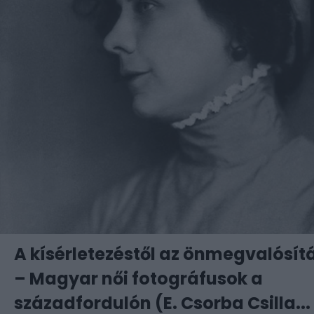
A kísérletezéstől az önmegvalósít
– Magyar női fotográfusok a
századfordulón (E. Csorba Csilla...