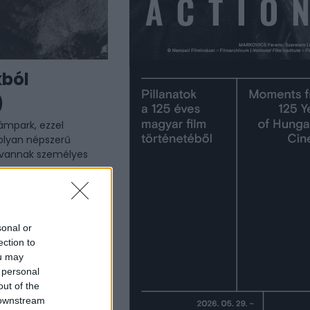
kból
)
ámpark, ezzel
 olyan népszerű
k vannak személyes
Tovább
sonal or
ection to
ou may
 personal
out of the
 downstream