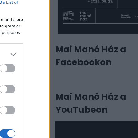
B’s List of
er and store
to grant or
ed purposes
Mai Manó Ház a
Facebookon
Mai Manó Ház a
tói (Szegő
YouTubeon
gazinban 2016-ban
a Műcsarnokban