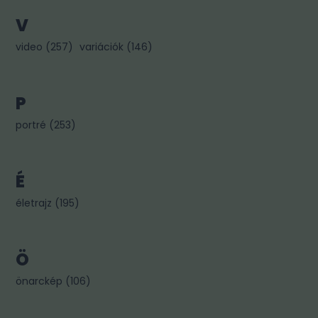
V
video
(
257
)
variációk
(
146
)
P
portré
(
253
)
É
életrajz
(
195
)
Ö
önarckép
(
106
)