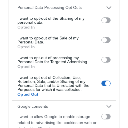
Please note that this website/app uses one or more Google
Personal Data Processing Opt Outs
services and may gather and store information including but
not limited to your visit or usage behaviour. You may click to
I want to opt-out of the Sharing of my
personal data.
grant or deny consent to Google and its third-party tags to
Opted In
use your data for below specified purposes in below Google
consent section.
I want to opt-out of the Sale of my
Personal Data.
Opted In
I want to opt-out of processing my
Personal Data for Targeted Advertising.
Opted In
I want to opt-out of Collection, Use,
Retention, Sale, and/or Sharing of my
Personal Data that Is Unrelated with the
Purposes for which it was collected.
Mai Manó Ház a
Opted Out
Facebookon
Google consents
I want to allow Google to enable storage
related to advertising like cookies on web or