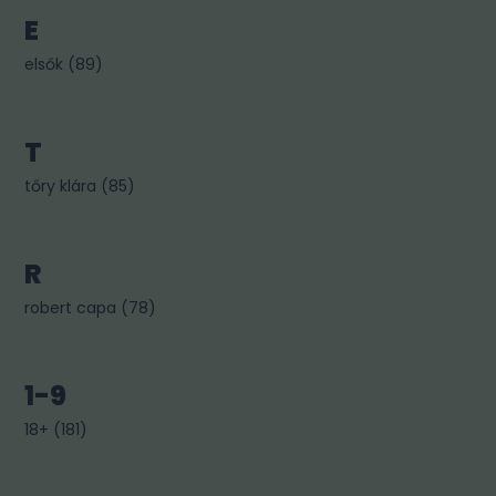
E
elsők
(
89
)
T
tőry klára
(
85
)
R
robert capa
(
78
)
1-9
18+
(
181
)