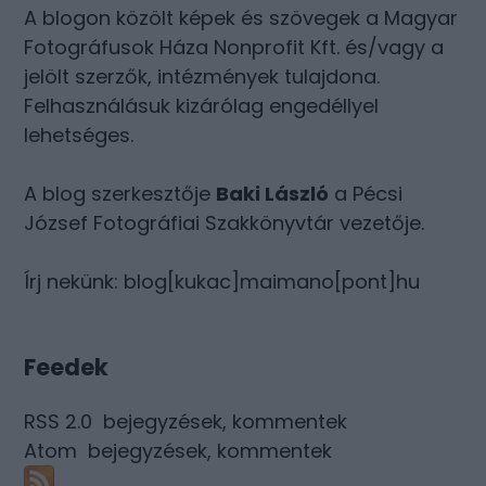
A blogon közölt képek és szövegek a Magyar
Fotográfusok Háza Nonprofit Kft. és/vagy a
jelölt szerzők, intézmények tulajdona.
Felhasználásuk kizárólag engedéllyel
lehetséges.
A blog szerkesztője
Baki László
a Pécsi
József Fotográfiai Szakkönyvtár vezetője.
Írj nekünk: blog[kukac]maimano[pont]hu
Feedek
RSS 2.0
bejegyzések
,
kommentek
Atom
bejegyzések
,
kommentek