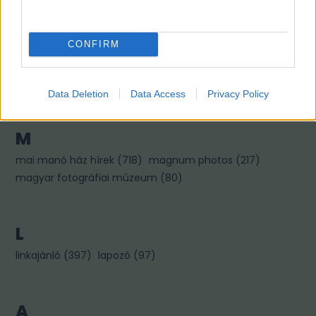
CONFIRM
Fotográfusok és témák
Data Deletion
Data Access
Privacy Policy
M
mai manó ház hírek
(
718
)
magnum photos
(
217
)
magyar fotográfiai múzeum
(
80
)
L
linkajánló
(
397
)
lapozó
(
97
)
A