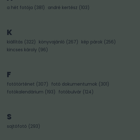
a hét fotója
(
381
)
andré kertész
(
103
)
K
kiállítás
(
322
)
könyvajánló
(
267
)
kép párok
(
256
)
kincses károly
(
96
)
F
fotótörténet
(
307
)
fotó dokumentumok
(
301
)
fotókalendárium
(
193
)
fotóbulvár
(
124
)
S
sajtófotó
(
293
)