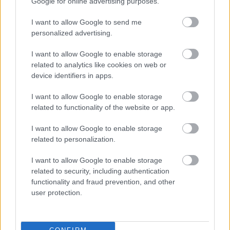
Google for online advertising purposes.
I want to allow Google to send me
personalized advertising.
M
mai manó ház hírek
(
718
)
magnum photos
(
217
)
I want to allow Google to enable storage
related to analytics like cookies on web or
magyar fotográfiai múzeum
(
80
)
device identifiers in apps.
I want to allow Google to enable storage
L
related to functionality of the website or app.
linkajánló
(
397
)
lapozó
(
97
)
I want to allow Google to enable storage
related to personalization.
A
I want to allow Google to enable storage
related to security, including authentication
a hét fotója
(
381
)
andré kertész
(
103
)
functionality and fraud prevention, and other
user protection.
K