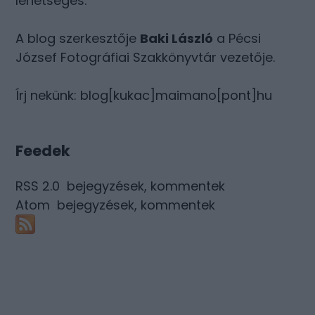
lehetséges.
A blog szerkesztője
Baki László
a Pécsi
József Fotográfiai Szakkönyvtár vezetője.
Írj nekünk: blog[kukac]maimano[pont]hu
Feedek
RSS 2.0
bejegyzések
,
kommentek
Atom
bejegyzések
,
kommentek