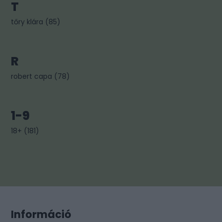
T
tőry klára
(
85
)
R
robert capa
(
78
)
1-9
18+
(
181
)
Információ