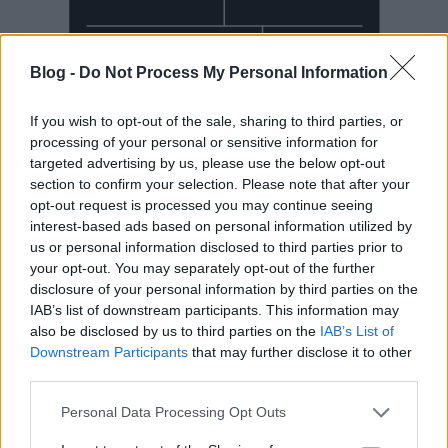
Blog -
Do Not Process My Personal Information
If you wish to opt-out of the sale, sharing to third parties, or
processing of your personal or sensitive information for
targeted advertising by us, please use the below opt-out
section to confirm your selection. Please note that after your
Mai Manó Ház a
opt-out request is processed you may continue seeing
interest-based ads based on personal information utilized by
Facebookon
us or personal information disclosed to third parties prior to
your opt-out. You may separately opt-out of the further
disclosure of your personal information by third parties on the
IAB’s list of downstream participants. This information may
also be disclosed by us to third parties on the
IAB’s List of
Downstream Participants
that may further disclose it to other
Mai Manó Ház a
third parties.
YouTubeon
Please note that this website/app uses one or more Google
Personal Data Processing Opt Outs
services and may gather and store information including but