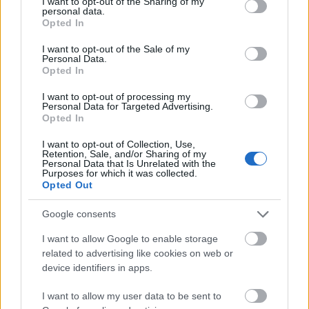
not limited to your visit or usage behaviour. You may click to
I want to opt-out of the Sharing of my
personal data.
grant or deny consent to Google and its third-party tags to
Opted In
use your data for below specified purposes in below Google
consent section.
I want to opt-out of the Sale of my
Personal Data.
Opted In
I want to opt-out of processing my
Personal Data for Targeted Advertising.
Opted In
I want to opt-out of Collection, Use,
PUNKT
Retention, Sale, and/or Sharing of my
Personal Data that Is Unrelated with the
Purposes for which it was collected.
Opted Out
Nincs megjeleníthető elem
Google consents
I want to allow Google to enable storage
related to advertising like cookies on web or
device identifiers in apps.
Fotográfusok és témák
I want to allow my user data to be sent to