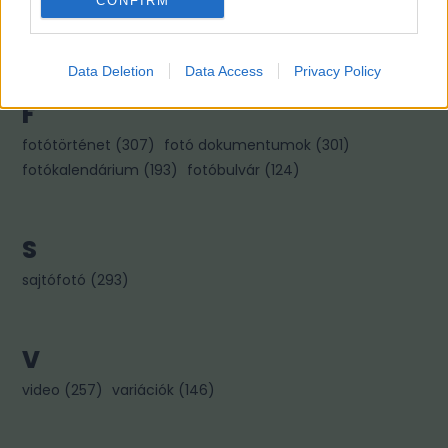
CONFIRM
kiállítás
(
322
)
könyvajánló
(
267
)
kép párok
(
256
)
kincses károly
(
96
)
Data Deletion
Data Access
Privacy Policy
F
fotótörténet
(
307
)
fotó dokumentumok
(
301
)
fotókalendárium
(
193
)
fotóbulvár
(
124
)
S
sajtófotó
(
293
)
V
video
(
257
)
variációk
(
146
)