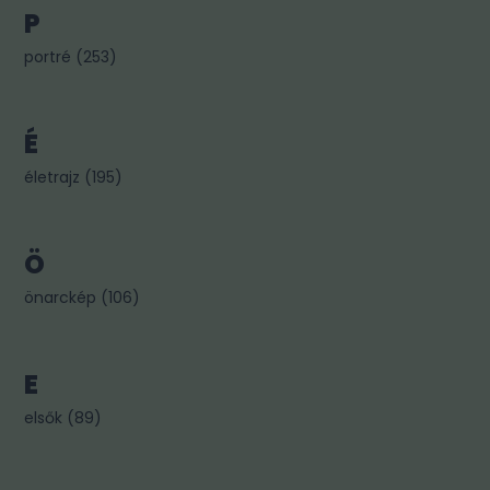
P
portré
(
253
)
É
életrajz
(
195
)
Ö
önarckép
(
106
)
E
elsők
(
89
)