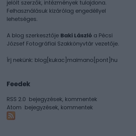
jelölt szerzők, intézmények tulajdona.
Felhasználásuk kizárólag engedéllyel
lehetséges.
A blog szerkesztője
Baki László
a Pécsi
József Fotográfiai Szakkönyvtár vezetője.
Írj nekünk: blog[kukac]maimano[pont]hu
Feedek
RSS 2.0
bejegyzések
,
kommentek
Atom
bejegyzések
,
kommentek