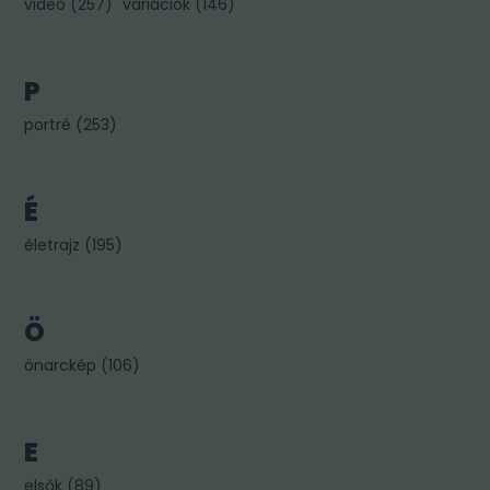
video
(
257
)
variációk
(
146
)
P
portré
(
253
)
É
életrajz
(
195
)
Ö
önarckép
(
106
)
E
elsők
(
89
)