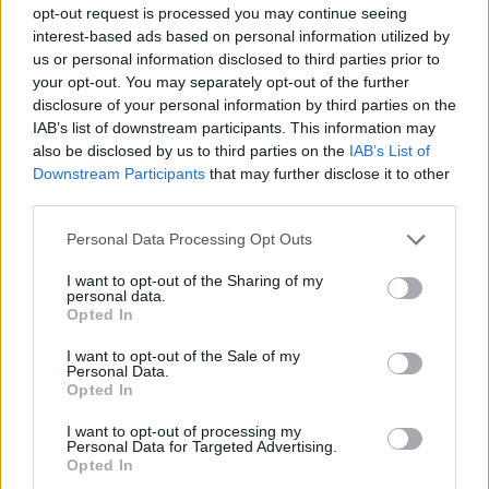
opt-out request is processed you may continue seeing
interest-based ads based on personal information utilized by
us or personal information disclosed to third parties prior to
your opt-out. You may separately opt-out of the further
disclosure of your personal information by third parties on the
IAB’s list of downstream participants. This information may
also be disclosed by us to third parties on the
IAB’s List of
Downstream Participants
that may further disclose it to other
third parties.
Please note that this website/app uses one or more Google
Personal Data Processing Opt Outs
services and may gather and store information including but
not limited to your visit or usage behaviour. You may click to
I want to opt-out of the Sharing of my
Mai Manó Ház a
personal data.
grant or deny consent to Google and its third-party tags to
Opted In
use your data for below specified purposes in below Google
Facebookon
consent section.
I want to opt-out of the Sale of my
Personal Data.
Opted In
I want to opt-out of processing my
Personal Data for Targeted Advertising.
Mai Manó Ház a
Opted In