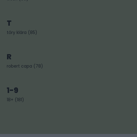
T
tőry klára
(
85
)
R
robert capa
(
78
)
1-9
18+
(
181
)