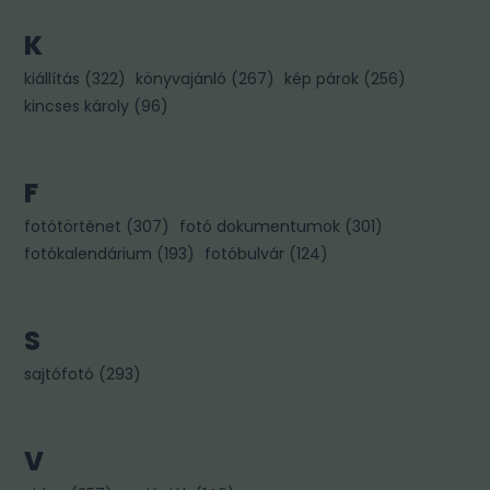
K
kiállítás
(
322
)
könyvajánló
(
267
)
kép párok
(
256
)
kincses károly
(
96
)
F
fotótörténet
(
307
)
fotó dokumentumok
(
301
)
fotókalendárium
(
193
)
fotóbulvár
(
124
)
S
sajtófotó
(
293
)
V