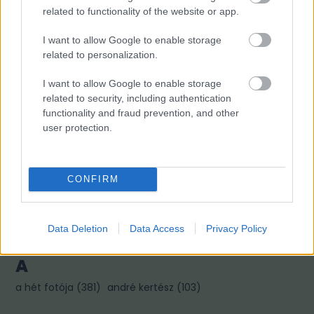
related to functionality of the website or app.
Fotográfusok és témák
I want to allow Google to enable storage
related to personalization.
I want to allow Google to enable storage
M
related to security, including authentication
functionality and fraud prevention, and other
mai manó ház hírek
(
718
)
magnum photos
(
217
)
user protection.
magyar fotográfiai múzeum
(
80
)
CONFIRM
L
linkajánló
(
397
)
lapozó
(
97
)
Data Deletion
Data Access
Privacy Policy
A
a hét fotója
(
381
)
andré kertész
(
103
)