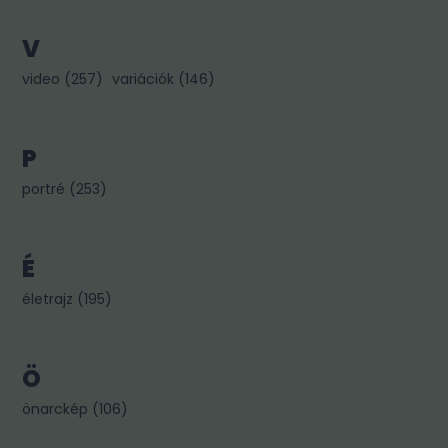
V
video
(
257
)
variációk
(
146
)
P
portré
(
253
)
É
életrajz
(
195
)
Ö
önarckép
(
106
)