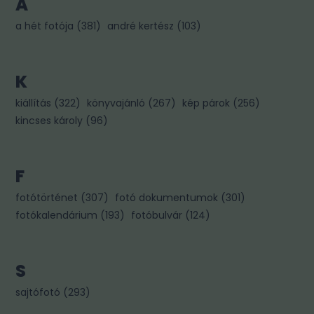
A
a hét fotója
(
381
)
andré kertész
(
103
)
K
kiállítás
(
322
)
könyvajánló
(
267
)
kép párok
(
256
)
kincses károly
(
96
)
F
fotótörténet
(
307
)
fotó dokumentumok
(
301
)
fotókalendárium
(
193
)
fotóbulvár
(
124
)
S
sajtófotó
(
293
)