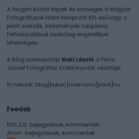
A blogon közölt képek és szövegek a Magyar
Fotográfusok Háza Nonprofit Kft. és/vagy a
jelölt szerzők, intézmények tulajdona.
Felhasználásuk kizárólag engedéllyel
lehetséges.
A blog szerkesztője
Baki László
a Pécsi
József Fotográfiai Szakkönyvtár vezetője.
Írj nekünk: blog[kukac]maimano[pont]hu
Feedek
RSS 2.0
bejegyzések
,
kommentek
Atom
bejegyzések
,
kommentek