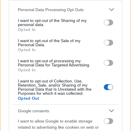
Please note that this website/app uses one or more Google
Personal Data Processing Opt Outs
services and may gather and store information including but
not limited to your visit or usage behaviour. You may click to
I want to opt-out of the Sharing of my
personal data.
grant or deny consent to Google and its third-party tags to
Opted In
use your data for below specified purposes in below Google
consent section.
I want to opt-out of the Sale of my
Personal Data.
Kép-párok #232
Opted In
Kép-párok rovatunkban minden alkalommal két
I want to opt-out of processing my
Personal Data for Targeted Advertising.
olyan fotót láthattok, amelyeket neves
Opted In
fotóművészek készítettek ugyanazon témában
vagy olyat, amelyeken éppen egymás munkáira...
I want to opt-out of Collection, Use,
Retention, Sale, and/or Sharing of my
Personal Data that Is Unrelated with the
Purposes for which it was collected.
Opted Out
Tovább
2018 / 12 / 15
Google consents
I want to allow Google to enable storage
related to advertising like cookies on web or