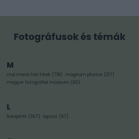
Fotográfusok és témák
M
mai manó ház hírek
(
718
)
magnum photos
(
217
)
magyar fotográfiai múzeum
(
80
)
L
linkajánló
(
397
)
lapozó
(
97
)