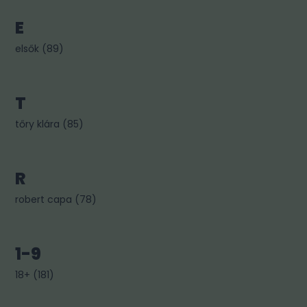
E
elsők
(
89
)
T
tőry klára
(
85
)
R
robert capa
(
78
)
1-9
18+
(
181
)