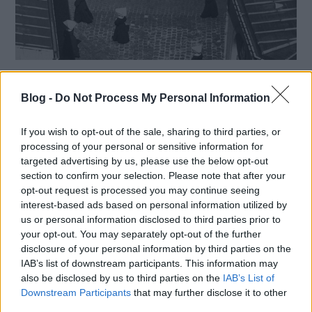
Kép-párok #233
Blog -
Do Not Process My Personal Information
Kép-párok rovatunkban minden alkalommal két
olyan fotót láthattok, amelyeket neves
fotóművészek készítettek ugyanazon témában
If you wish to opt-out of the sale, sharing to third parties, or
vagy olyat, amelyeken éppen egymás munkáira...
processing of your personal or sensitive information for
targeted advertising by us, please use the below opt-out
section to confirm your selection. Please note that after your
opt-out request is processed you may continue seeing
interest-based ads based on personal information utilized by
Tovább
us or personal information disclosed to third parties prior to
2018 / 12 / 28
your opt-out. You may separately opt-out of the further
disclosure of your personal information by third parties on the
IAB’s list of downstream participants. This information may
also be disclosed by us to third parties on the
IAB’s List of
Downstream Participants
that may further disclose it to other
third parties.