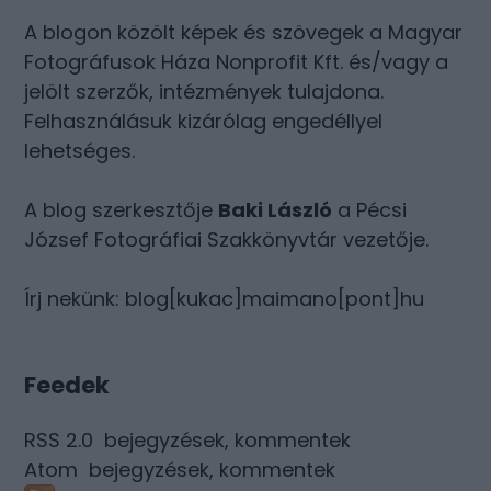
A blogon közölt képek és szövegek a Magyar
Fotográfusok Háza Nonprofit Kft. és/vagy a
jelölt szerzők, intézmények tulajdona.
Felhasználásuk kizárólag engedéllyel
lehetséges.
A blog szerkesztője
Baki László
a Pécsi
József Fotográfiai Szakkönyvtár vezetője.
Írj nekünk: blog[kukac]maimano[pont]hu
Feedek
RSS 2.0
bejegyzések
,
kommentek
Atom
bejegyzések
,
kommentek