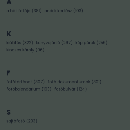
A
a hét fotója
(
381
)
andré kertész
(
103
)
K
kiállítás
(
322
)
könyvajánló
(
267
)
kép párok
(
256
)
kincses károly
(
96
)
F
fotótörténet
(
307
)
fotó dokumentumok
(
301
)
fotókalendárium
(
193
)
fotóbulvár
(
124
)
S
sajtófotó
(
293
)