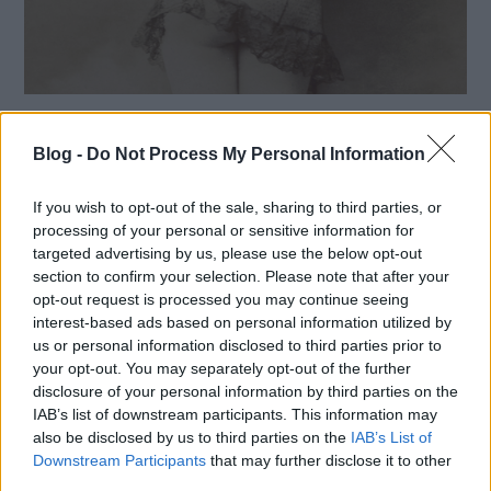
„Nincs az aktfotográfiákban
Blog -
semmi erkölcstelen, minden
Do Not Process My Personal Information
asszony ezt csináltat...
If you wish to opt-out of the sale, sharing to third parties, or
processing of your personal or sensitive information for
Lapozó rovatunkban az eredeti helyesírást
targeted advertising by us, please use the below opt-out
megtartva, régi újságok, fotós szaklapok hírei közül
section to confirm your selection. Please note that after your
válogatunk. Mai bejegyzésünkben egy közel 100 éve
opt-out request is processed you may continue seeing
megjelent írást mutatunk be, mely a műtermi...
interest-based ads based on personal information utilized by
Tovább
us or personal information disclosed to third parties prior to
2019 / 11 / 12
your opt-out. You may separately opt-out of the further
disclosure of your personal information by third parties on the
IAB’s list of downstream participants. This information may
also be disclosed by us to third parties on the
IAB’s List of
Downstream Participants
that may further disclose it to other
third parties.