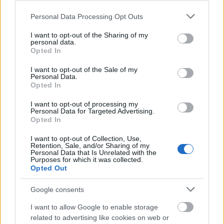
Please note that this website/app uses one or more Google
Personal Data Processing Opt Outs
services and may gather and store information including but
not limited to your visit or usage behaviour. You may click to
I want to opt-out of the Sharing of my
personal data.
grant or deny consent to Google and its third-party tags to
Opted In
use your data for below specified purposes in below Google
consent section.
I want to opt-out of the Sale of my
Personal Data.
Magyar jókedv és
Opted In
szomorúság (1938) – 55
I want to opt-out of processing my
Personal Data for Targeted Advertising.
oldalas színes riport...
Opted In
A cikk ezen a linken olvasható el.
I want to opt-out of Collection, Use,
Retention, Sale, and/or Sharing of my
Personal Data that Is Unrelated with the
Purposes for which it was collected.
Opted Out
Tovább
2019 / 10 / 17
Google consents
I want to allow Google to enable storage
related to advertising like cookies on web or