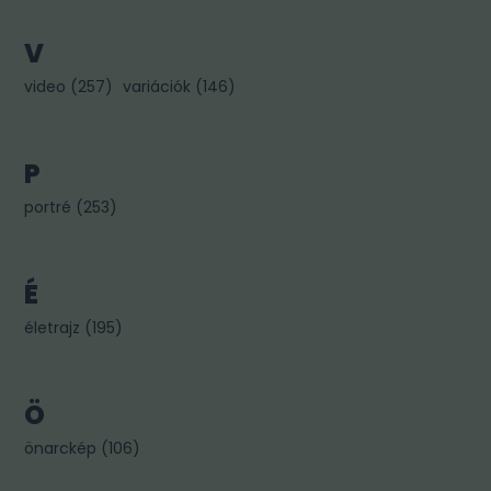
V
video
(
257
)
variációk
(
146
)
P
portré
(
253
)
É
életrajz
(
195
)
Ö
önarckép
(
106
)