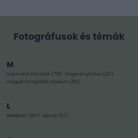
Fotográfusok és témák
M
mai manó ház hírek
(
718
)
magnum photos
(
217
)
magyar fotográfiai múzeum
(
80
)
L
linkajánló
(
397
)
lapozó
(
97
)