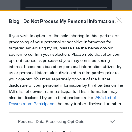
Blog -
Do Not Process My Personal Information
If you wish to opt-out of the sale, sharing to third parties, or
processing of your personal or sensitive information for
targeted advertising by us, please use the below opt-out
section to confirm your selection. Please note that after your
Mai Manó Ház a
opt-out request is processed you may continue seeing
interest-based ads based on personal information utilized by
Facebookon
us or personal information disclosed to third parties prior to
your opt-out. You may separately opt-out of the further
disclosure of your personal information by third parties on the
IAB’s list of downstream participants. This information may
also be disclosed by us to third parties on the
IAB’s List of
Downstream Participants
that may further disclose it to other
Mai Manó Ház a
third parties.
YouTubeon
Please note that this website/app uses one or more Google
Personal Data Processing Opt Outs
services and may gather and store information including but