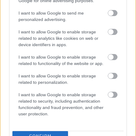
Google for online advertising purposes.
I want to allow Google to send me
personalized advertising.
M
mai manó ház hírek
(
718
)
magnum photos
(
217
)
I want to allow Google to enable storage
related to analytics like cookies on web or
magyar fotográfiai múzeum
(
80
)
device identifiers in apps.
I want to allow Google to enable storage
L
related to functionality of the website or app.
linkajánló
(
397
)
lapozó
(
97
)
I want to allow Google to enable storage
related to personalization.
A
I want to allow Google to enable storage
related to security, including authentication
a hét fotója
(
381
)
andré kertész
(
103
)
functionality and fraud prevention, and other
user protection.
K