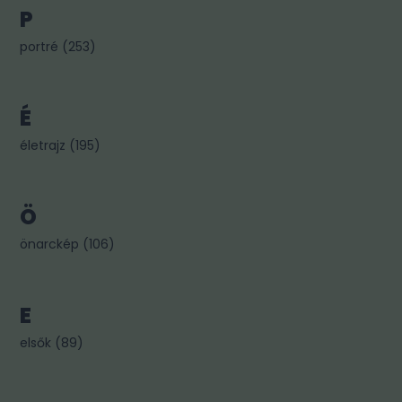
P
portré
(
253
)
É
életrajz
(
195
)
Ö
önarckép
(
106
)
E
elsők
(
89
)