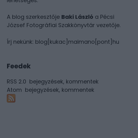
lehetséges.
A blog szerkesztője
Baki László
a Pécsi
József Fotográfiai Szakkönyvtár vezetője.
Írj nekünk: blog[kukac]maimano[pont]hu
Feedek
RSS 2.0
bejegyzések
,
kommentek
Atom
bejegyzések
,
kommentek