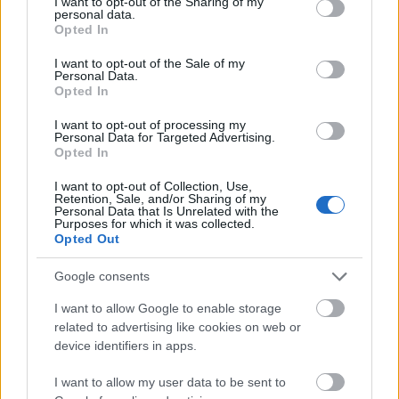
not limited to your visit or usage behaviour. You may click to
I want to opt-out of the Sharing of my
personal data.
grant or deny consent to Google and its third-party tags to
Opted In
use your data for below specified purposes in below Google
consent section.
I want to opt-out of the Sale of my
Personal Data.
Opted In
I want to opt-out of processing my
Personal Data for Targeted Advertising.
Opted In
I want to opt-out of Collection, Use,
PUNKT
Retention, Sale, and/or Sharing of my
Personal Data that Is Unrelated with the
Purposes for which it was collected.
Opted Out
Nincs megjeleníthető elem
Google consents
I want to allow Google to enable storage
related to advertising like cookies on web or
device identifiers in apps.
Fotográfusok és témák
I want to allow my user data to be sent to