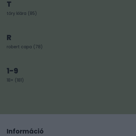
T
tőry klára
(
85
)
R
robert capa
(
78
)
1-9
18+
(
181
)
Információ