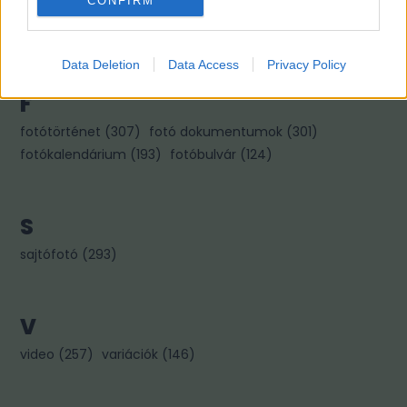
CONFIRM
kiállítás
(
322
)
könyvajánló
(
267
)
kép párok
(
256
)
kincses károly
(
96
)
Data Deletion
Data Access
Privacy Policy
F
fotótörténet
(
307
)
fotó dokumentumok
(
301
)
fotókalendárium
(
193
)
fotóbulvár
(
124
)
S
sajtófotó
(
293
)
V
video
(
257
)
variációk
(
146
)