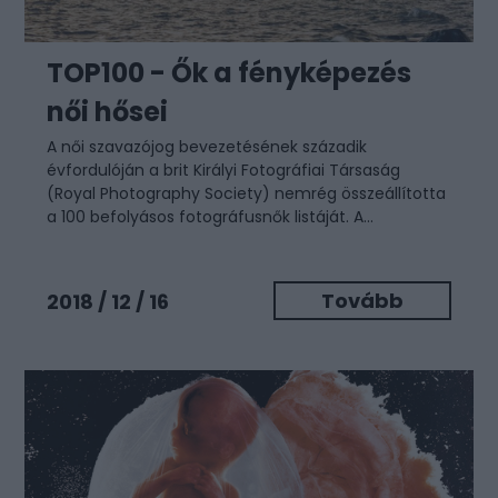
TOP100 - Ők a fényképezés
női hősei
A női szavazójog bevezetésének századik
évfordulóján a brit Királyi Fotográfiai Társaság
(Royal Photography Society) nemrég összeállította
a 100 befolyásos fotográfusnők listáját. A...
Tovább
2018 / 12 / 16