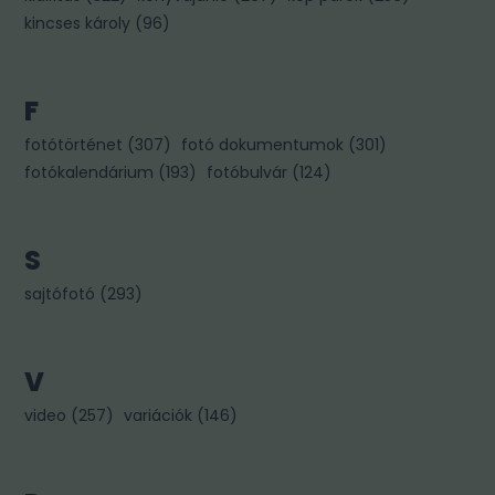
kincses károly
(
96
)
F
fotótörténet
(
307
)
fotó dokumentumok
(
301
)
fotókalendárium
(
193
)
fotóbulvár
(
124
)
S
sajtófotó
(
293
)
V
video
(
257
)
variációk
(
146
)