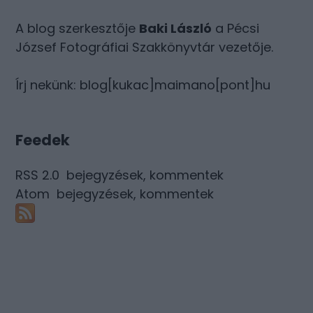
A blog szerkesztője
Baki László
a Pécsi
József Fotográfiai Szakkönyvtár vezetője.
Írj nekünk: blog[kukac]maimano[pont]hu
Feedek
RSS 2.0
bejegyzések
,
kommentek
Atom
bejegyzések
,
kommentek