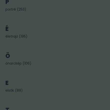
P
portré
(
253
)
É
életrajz
(
195
)
Ö
önarckép
(
106
)
E
elsők
(
89
)
T