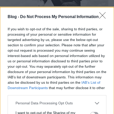
Amikor a fotóst fényképezik
Blog -
Do Not Process My Personal Information
#11
If you wish to opt-out of the sale, sharing to third parties, or
Híres fotósok portréi, önarcképei. Fotó: Roy Stryker:
processing of your personal or sensitive information for
Dorothea Lange, c. 1935. ...
targeted advertising by us, please use the below opt-out
section to confirm your selection. Please note that after your
opt-out request is processed you may continue seeing
interest-based ads based on personal information utilized by
us or personal information disclosed to third parties prior to
Tovább
2011 / 11 / 16
your opt-out. You may separately opt-out of the further
disclosure of your personal information by third parties on the
IAB’s list of downstream participants. This information may
also be disclosed by us to third parties on the
IAB’s List of
Downstream Participants
that may further disclose it to other
third parties.
Please note that this website/app uses one or more Google
Personal Data Processing Opt Outs
services and may gather and store information including but
not limited to your visit or usage behaviour. You may click to
I want to opt-out of the Sharing of my