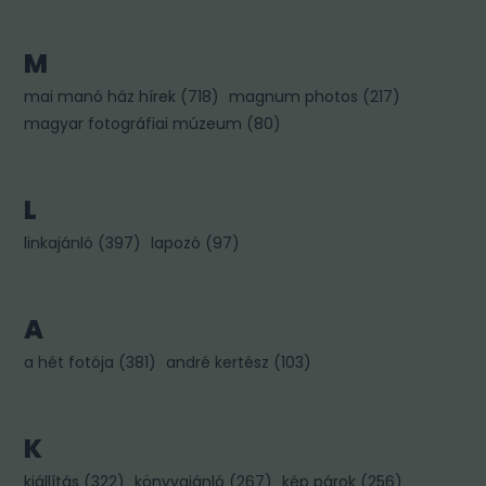
M
mai manó ház hírek
(
718
)
magnum photos
(
217
)
magyar fotográfiai múzeum
(
80
)
L
linkajánló
(
397
)
lapozó
(
97
)
A
a hét fotója
(
381
)
andré kertész
(
103
)
K
kiállítás
(
322
)
könyvajánló
(
267
)
kép párok
(
256
)