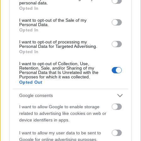
personal data.
grant or deny consent to Google and its third-party tags to
Opted In
Aktuális kiállításaink
use your data for below specified purposes in below Google
consent section.
I want to opt-out of the Sale of my
Personal Data.
Opted In
I want to opt-out of processing my
Personal Data for Targeted Advertising.
Opted In
I want to opt-out of Collection, Use,
Retention, Sale, and/or Sharing of my
Personal Data that Is Unrelated with the
Purposes for which it was collected.
Opted Out
Google consents
I want to allow Google to enable storage
related to advertising like cookies on web or
device identifiers in apps.
I want to allow my user data to be sent to
Google for online advertising purposes.