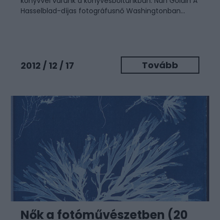
könyvvel várunk a könyvesboltunkban. Nan Goldin A
Hasselblad-díjas fotográfusnő Washingtonban...
Tovább
2012 / 12 / 17
Nők a fotóművészetben (20