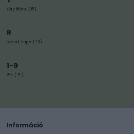
tőry klára
(
85
)
R
robert capa
(
78
)
1-9
18+
(
181
)
Információ