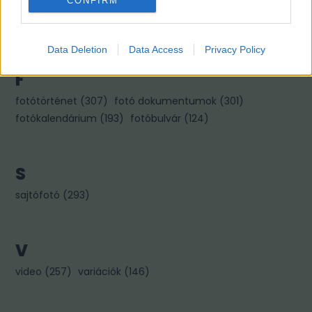
CONFIRM
kiállítás
(
322
)
könyvajánló
(
267
)
kép párok
(
256
)
kincses károly
(
96
)
Data Deletion
Data Access
Privacy Policy
F
fotótörténet
(
307
)
fotó dokumentumok
(
301
)
fotókalendárium
(
193
)
fotóbulvár
(
124
)
S
sajtófotó
(
293
)
V
video
(
257
)
variációk
(
146
)