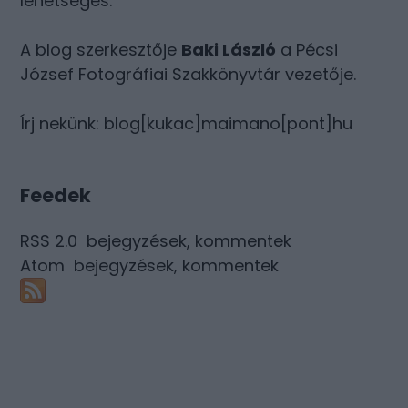
lehetséges.
A blog szerkesztője
Baki László
a Pécsi
József Fotográfiai Szakkönyvtár vezetője.
Írj nekünk: blog[kukac]maimano[pont]hu
Feedek
RSS 2.0
bejegyzések
,
kommentek
Atom
bejegyzések
,
kommentek