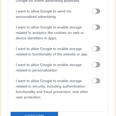
Google for online advertising purposes.
I want to allow Google to send me
personalized advertising.
M
mai manó ház hírek
(
718
)
magnum photos
(
217
)
I want to allow Google to enable storage
related to analytics like cookies on web or
magyar fotográfiai múzeum
(
80
)
device identifiers in apps.
I want to allow Google to enable storage
L
related to functionality of the website or app.
linkajánló
(
397
)
lapozó
(
97
)
I want to allow Google to enable storage
related to personalization.
A
I want to allow Google to enable storage
related to security, including authentication
a hét fotója
(
381
)
andré kertész
(
103
)
functionality and fraud prevention, and other
user protection.
K