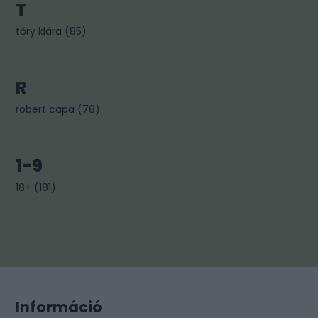
T
tőry klára
(
85
)
R
robert capa
(
78
)
1-9
18+
(
181
)
Információ