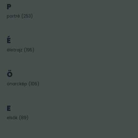
P
portré
(
253
)
É
életrajz
(
195
)
Ö
önarckép
(
106
)
E
elsők
(
89
)