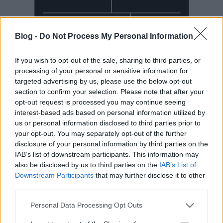
Blog -
Do Not Process My Personal Information
If you wish to opt-out of the sale, sharing to third parties, or
processing of your personal or sensitive information for
targeted advertising by us, please use the below opt-out
section to confirm your selection. Please note that after your
Mai Manó Ház a
opt-out request is processed you may continue seeing
interest-based ads based on personal information utilized by
Facebookon
us or personal information disclosed to third parties prior to
your opt-out. You may separately opt-out of the further
disclosure of your personal information by third parties on the
IAB’s list of downstream participants. This information may
also be disclosed by us to third parties on the
IAB’s List of
Downstream Participants
that may further disclose it to other
Mai Manó Ház a
third parties.
YouTubeon
Please note that this website/app uses one or more Google
Personal Data Processing Opt Outs
services and may gather and store information including but