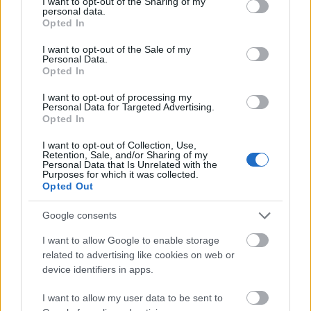
not limited to your visit or usage behaviour. You may click to
I want to opt-out of the Sharing of my
personal data.
grant or deny consent to Google and its third-party tags to
Opted In
use your data for below specified purposes in below Google
consent section.
I want to opt-out of the Sale of my
Personal Data.
Opted In
I want to opt-out of processing my
Personal Data for Targeted Advertising.
Opted In
I want to opt-out of Collection, Use,
PUNKT
Retention, Sale, and/or Sharing of my
Personal Data that Is Unrelated with the
Purposes for which it was collected.
Opted Out
Nincs megjeleníthető elem
Google consents
I want to allow Google to enable storage
related to advertising like cookies on web or
device identifiers in apps.
Fotográfusok és témák
I want to allow my user data to be sent to