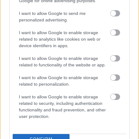
Google for online advertising purposes.
I want to allow Google to send me
personalized advertising.
M
mai manó ház hírek
(
718
)
magnum photos
(
217
)
I want to allow Google to enable storage
related to analytics like cookies on web or
magyar fotográfiai múzeum
(
80
)
device identifiers in apps.
I want to allow Google to enable storage
L
related to functionality of the website or app.
linkajánló
(
397
)
lapozó
(
97
)
I want to allow Google to enable storage
related to personalization.
A
I want to allow Google to enable storage
related to security, including authentication
a hét fotója
(
381
)
andré kertész
(
103
)
functionality and fraud prevention, and other
user protection.
K