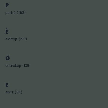
P
portré
(
253
)
É
életrajz
(
195
)
Ö
önarckép
(
106
)
E
elsők
(
89
)