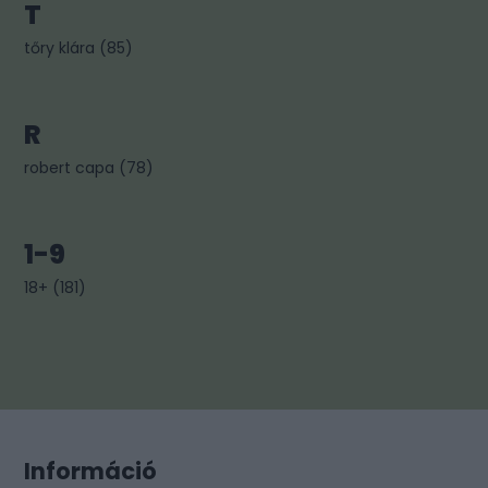
T
tőry klára
(
85
)
R
robert capa
(
78
)
1-9
18+
(
181
)
Információ