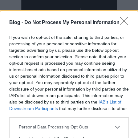
Blog -
Do Not Process My Personal Information
If you wish to opt-out of the sale, sharing to third parties, or
processing of your personal or sensitive information for
targeted advertising by us, please use the below opt-out
section to confirm your selection. Please note that after your
Mai Manó Ház a
opt-out request is processed you may continue seeing
interest-based ads based on personal information utilized by
Facebookon
us or personal information disclosed to third parties prior to
your opt-out. You may separately opt-out of the further
disclosure of your personal information by third parties on the
IAB’s list of downstream participants. This information may
also be disclosed by us to third parties on the
IAB’s List of
Downstream Participants
that may further disclose it to other
Mai Manó Ház a
third parties.
YouTubeon
Please note that this website/app uses one or more Google
Personal Data Processing Opt Outs
services and may gather and store information including but