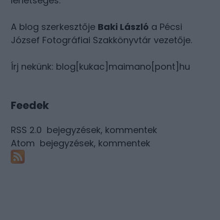
lehetséges.
A blog szerkesztője
Baki László
a Pécsi
József Fotográfiai Szakkönyvtár vezetője.
Írj nekünk: blog[kukac]maimano[pont]hu
Feedek
RSS 2.0
bejegyzések
,
kommentek
Atom
bejegyzések
,
kommentek