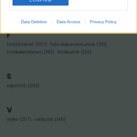
CONFIRM
kiállítás
(
322
)
könyvajánló
(
267
)
kép párok
(
256
)
kincses károly
(
96
)
Data Deletion
Data Access
Privacy Policy
F
fotótörténet
(
307
)
fotó dokumentumok
(
301
)
fotókalendárium
(
193
)
fotóbulvár
(
124
)
S
sajtófotó
(
293
)
V
video
(
257
)
variációk
(
146
)