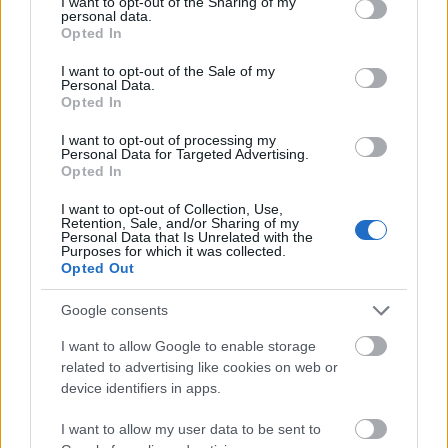
not limited to your visit or usage behaviour. You may click to
I want to opt-out of the Sharing of my
personal data.
grant or deny consent to Google and its third-party tags to
Opted In
use your data for below specified purposes in below Google
consent section.
I want to opt-out of the Sale of my
Personal Data.
Opted In
I want to opt-out of processing my
Personal Data for Targeted Advertising.
Opted In
I want to opt-out of Collection, Use,
PUNKT
Retention, Sale, and/or Sharing of my
Personal Data that Is Unrelated with the
Purposes for which it was collected.
Opted Out
Nincs megjeleníthető elem
Google consents
I want to allow Google to enable storage
related to advertising like cookies on web or
device identifiers in apps.
Fotográfusok és témák
I want to allow my user data to be sent to