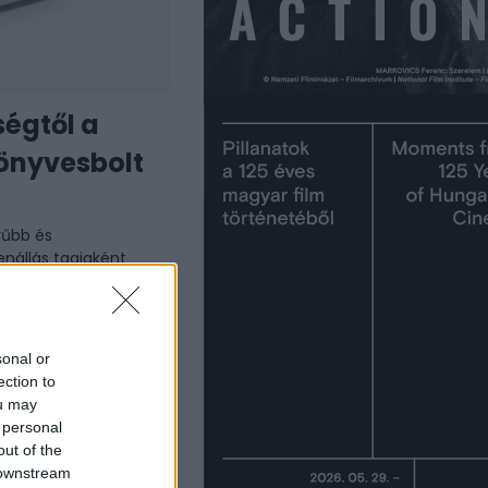
ségtől a
önyvesbolt
rűbb és
enállás tagjaként
ét útlevelek és
.
Tovább
sonal or
ection to
ou may
 personal
out of the
 downstream