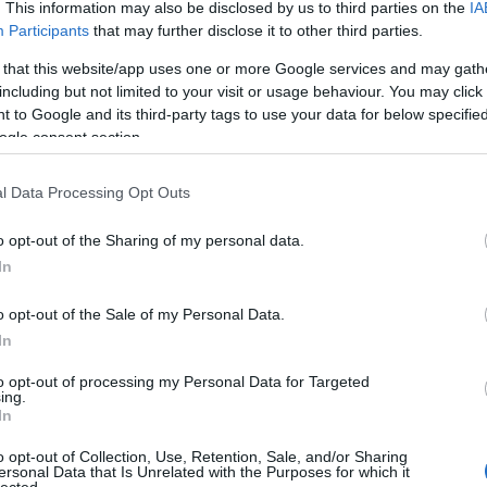
. This information may also be disclosed by us to third parties on the
IA
Participants
that may further disclose it to other third parties.
 that this website/app uses one or more Google services and may gath
including but not limited to your visit or usage behaviour. You may click 
 to Google and its third-party tags to use your data for below specifi
ogle consent section.
l Data Processing Opt Outs
o opt-out of the Sharing of my personal data.
In
o opt-out of the Sale of my Personal Data.
In
lt
Fotós idézet - Robert Doisn
to opt-out of processing my Personal Data for Targeted
ing.
2004)
In
,
„A mindennapi élet csodái nagyon izgalmasak, n
o opt-out of Collection, Use, Retention, Sale, and/or Sharing
filmrendező, aki olyat tudna alkotni, mint az ut
ersonal Data that Is Unrelated with the Purposes for which it
lected.