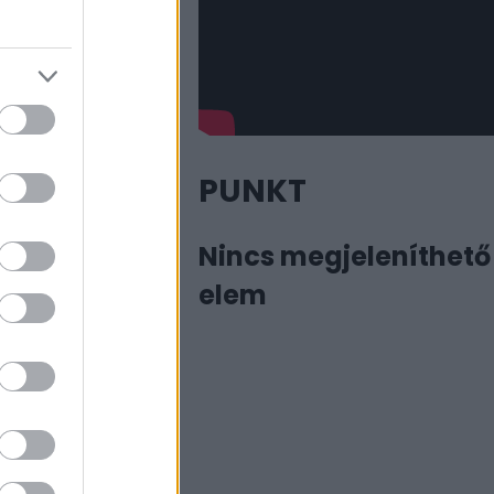
ett autó, 1944,
Tovább
PUNKT
Nincs megjeleníthető
elem