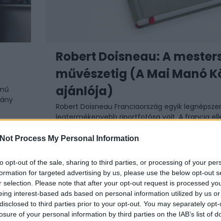
Robert Doisneau: A mester
művészetig (A Mai Manó K
ajánlója)
ímű
hány
Robert Doisneau Franciaország egyik legnépsze
legtermékenyebb riportfotósa volt. A francia ell
(katonaként és fotósként egyaránt) a tehetség
igazolványok hamisítására használta, valamint ..
Not Process My Personal Information
2020 / 12 / 16
to opt-out of the sale, sharing to third parties, or processing of your per
formation for targeted advertising by us, please use the below opt-out s
r selection. Please note that after your opt-out request is processed y
eing interest-based ads based on personal information utilized by us or
disclosed to third parties prior to your opt-out. You may separately opt-
losure of your personal information by third parties on the IAB’s list of