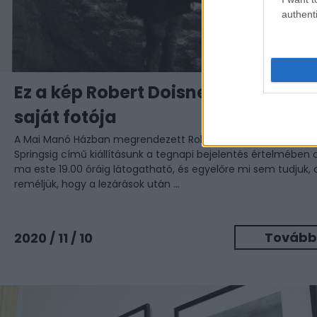
authenti
Ez a kép Robert Doisneau kedvenc
saját fotója
A Mai Manó Házban megrendezett Robert Doisneau: Párizstól
Springsig című kiállításunk a tegnapi bejelentés értelmében 
ma este 19.00 óráig látogatható, és egyelőre mi sem tudjuk, 
reméljük, hogy a lezárások után ...
Tovább
2020 / 11 / 10