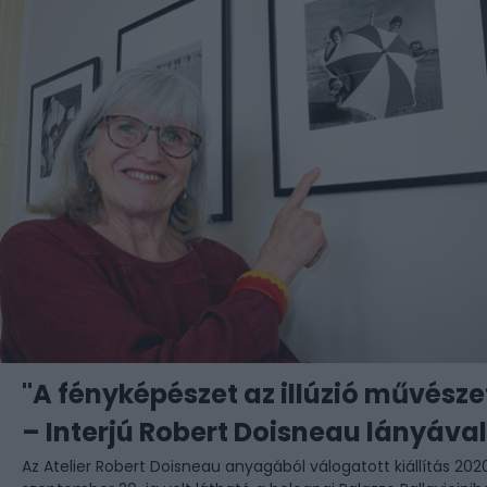
"A fényképészet az illúzió művésze
– Interjú Robert Doisneau lányával
Az Atelier Robert Doisneau anyagából válogatott kiállítás 202