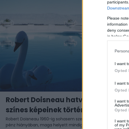
participants
Downstream 
Please note
information 
deny consent
in below Go
Persona
I want t
Opted 
I want t
Opted 
Robert Doisneau hatvan éve készü
I want 
Advertis
színes képeinek története
Opted 
Robert Doisneau 1960-ig sohasem szelte át az Atlanti-óceánt
I want t
pénz hiányában, maga helyett mindig a fotóit küldte. 1960
of my P
was col