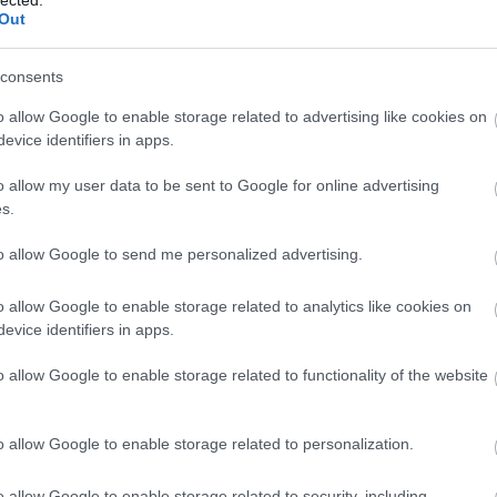
sneau
váratlan jelenetek.” Fotó: Robert Doisneau: Kiég
Out
21x26cm, zselatinos ezüst © Atelier Robert ...
consents
2020 / 12 / 09
o allow Google to enable storage related to advertising like cookies on
evice identifiers in apps.
o allow my user data to be sent to Google for online advertising
s.
to allow Google to send me personalized advertising.
o allow Google to enable storage related to analytics like cookies on
evice identifiers in apps.
o allow Google to enable storage related to functionality of the website
o allow Google to enable storage related to personalization.
o allow Google to enable storage related to security, including