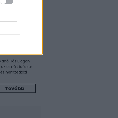
ténetei, a
a 6,6 millió
 Manó Ház Blogon
az elmúlt időszak
 és nemzetközi
Tovább