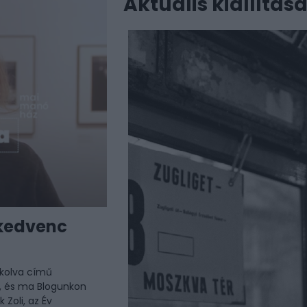
Aktuális kiállítás
 kedvenc
kolva című
, és ma Blogunkon
Zoli, az Év