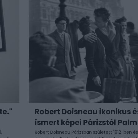
te."
Robert Doisneau ikonikus 
ismert képei Párizstól Palm
0.
Robert Doisneau Párizsban született 1912-ben é