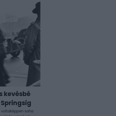
és kevésbé
 Springsig
s voltaképpen soha