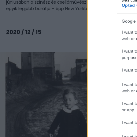
júniusában a színész és csellóművész Maurice Baquet – Doi
Opted 
egyik legjobb barátja – épp New Yorkban ...
Google 
Tovább
2020 / 12 / 15
I want t
web or d
I want t
purpose
I want 
I want t
web or d
I want t
or app.
I want t
I want t