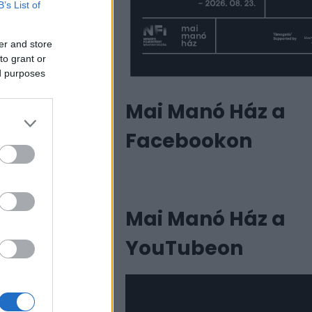
B’s List of
er and store
to grant or
ed purposes
Mai Manó Ház a
Facebookon
Mai Manó Ház a
eau (1912-
YouTubeon
incs az a
cán található