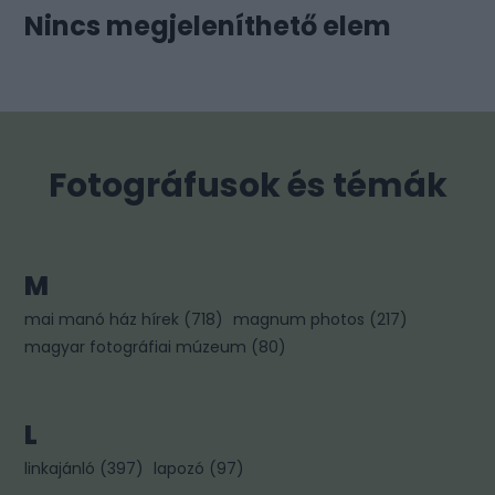
Nincs megjeleníthető elem
Fotográfusok és témák
M
mai manó ház hírek
(
718
)
magnum photos
(
217
)
magyar fotográfiai múzeum
(
80
)
L
linkajánló
(
397
)
lapozó
(
97
)