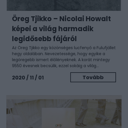
Öreg Tjikko – Nicolai Howalt
képei a világ harmadik
legidősebb fájáról
Az Öreg Tjikko egy közönséges lucfenyő a Fulufjället
hegy oldalában. Nevezetessége, hogy egyike a
legöregebb ismert élőlényeknek. A korát mintegy
9550 évesnek becsülik, ezzel sokáig a világ...
Tovább
2020 / 11 / 01