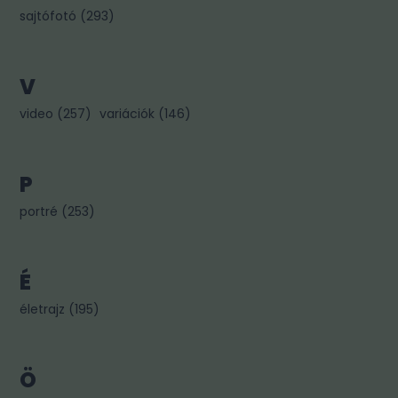
sajtófotó
(
293
)
V
video
(
257
)
variációk
(
146
)
P
portré
(
253
)
É
életrajz
(
195
)
Ö