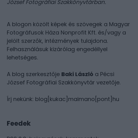
József Fotográfiai Szakkönyvtárban
.
A blogon közölt képek és szövegek a Magyar
Fotográfusok Háza Nonprofit Kft. és/vagy a
jelölt szerzők, intézmények tulajdona.
Felhasználásuk kizárólag engedéllyel
lehetséges.
A blog szerkesztője
Baki László
a Pécsi
József Fotográfiai Szakkönyvtár vezetője.
Írj nekünk: blog[kukac]maimano[pont]hu
Feedek