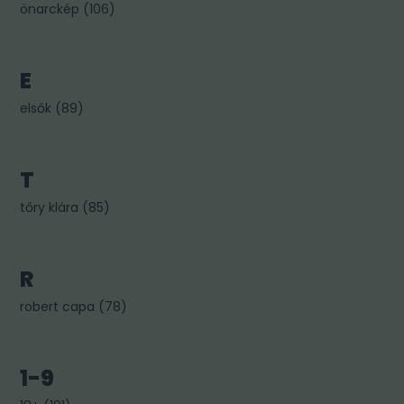
önarckép
(
106
)
E
elsők
(
89
)
T
tőry klára
(
85
)
R
robert capa
(
78
)
1-9