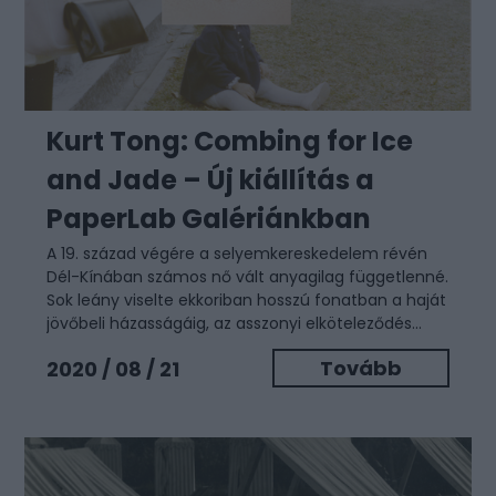
Kurt Tong: Combing for Ice
and Jade – Új kiállítás a
PaperLab Galériánkban
A 19. század végére a selyemkereskedelem révén
Dél-Kínában számos nő vált anyagilag függetlenné.
Sok leány viselte ekkoriban hosszú fonatban a haját
jövőbeli házasságáig, az asszonyi elköteleződés...
Tovább
2020 / 08 / 21