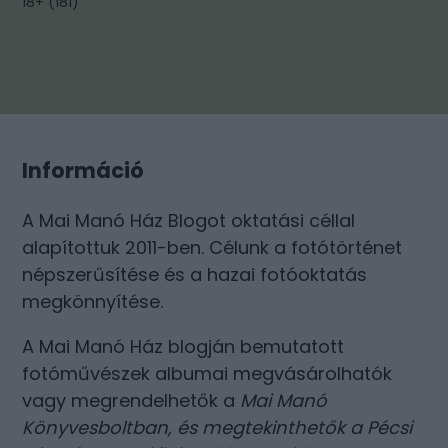
18+
(
181
)
Információ
A Mai Manó Ház Blogot oktatási céllal
alapítottuk 2011-ben. Célunk a fotótörténet
népszerűsítése és a hazai fotóoktatás
megkönnyítése.
A Mai Manó Ház blogján bemutatott
fotóművészek albumai megvásárolhatók
vagy megrendelhetők a
Mai Manó
Könyvesboltban
, és megtekinthetők a
Pécsi