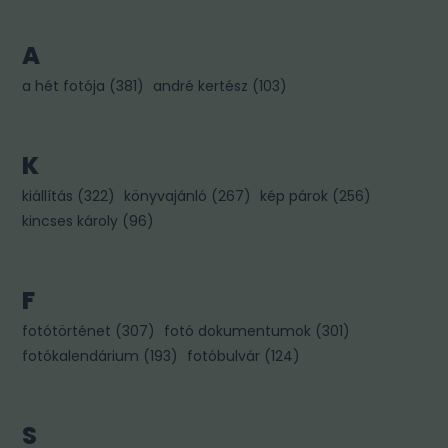
A
a hét fotója
(
381
)
andré kertész
(
103
)
K
kiállítás
(
322
)
könyvajánló
(
267
)
kép párok
(
256
)
kincses károly
(
96
)
F
fotótörténet
(
307
)
fotó dokumentumok
(
301
)
fotókalendárium
(
193
)
fotóbulvár
(
124
)
S