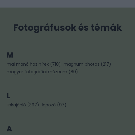
Fotográfusok és témák
M
mai manó ház hírek
(
718
)
magnum photos
(
217
)
magyar fotográfiai múzeum
(
80
)
L
linkajánló
(
397
)
lapozó
(
97
)
A