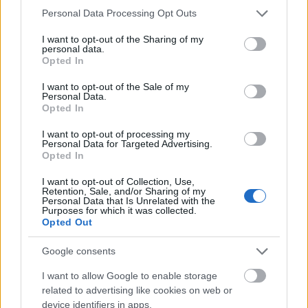
Please note that this website/app uses one or more Google
Personal Data Processing Opt Outs
services and may gather and store information including but
not limited to your visit or usage behaviour. You may click to
I want to opt-out of the Sharing of my
personal data.
grant or deny consent to Google and its third-party tags to
Opted In
use your data for below specified purposes in below Google
consent section.
I want to opt-out of the Sale of my
Personal Data.
Opted In
Együtt-Élés – Szász Lilla
I want to opt-out of processing my
A Magyar Fotográfusok Háza – Mai Manó Ház
Personal Data for Targeted Advertising.
Opted In
Folyamatos Jelen címet viselő kiállítás és
katalógussorozata műfaji és technikai megkötések
I want to opt-out of Collection, Use,
nélkül mutatja be kötetenként négy fiatal magyar...
Retention, Sale, and/or Sharing of my
Personal Data that Is Unrelated with the
Purposes for which it was collected.
Opted Out
Google consents
Tovább
2012 / 06 / 23
I want to allow Google to enable storage
related to advertising like cookies on web or
device identifiers in apps.