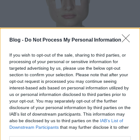
Életportrék
Blog -
Do Not Process My Personal Information
Az igazi kép, mint tudjuk, nem csak élettelen tárgy.
Az a valódi műalkotás, amit ha nézel, az visszanéz
If you wish to opt-out of the sale, sharing to third parties, or
rád. Bohumil Hrabal pl. azt írta, hogy "Egyszer egy
processing of your personal or sensitive information for
szép, de elgyötört ember aprócska tükröt...
targeted advertising by us, please use the below opt-out
section to confirm your selection. Please note that after your
opt-out request is processed you may continue seeing
interest-based ads based on personal information utilized by
us or personal information disclosed to third parties prior to
Tovább
2012 / 11 / 10
your opt-out. You may separately opt-out of the further
disclosure of your personal information by third parties on the
IAB’s list of downstream participants. This information may
also be disclosed by us to third parties on the
IAB’s List of
Downstream Participants
that may further disclose it to other
third parties.