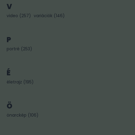
V
video
(
257
)
variációk
(
146
)
P
portré
(
253
)
É
életrajz
(
195
)
Ö
önarckép
(
106
)