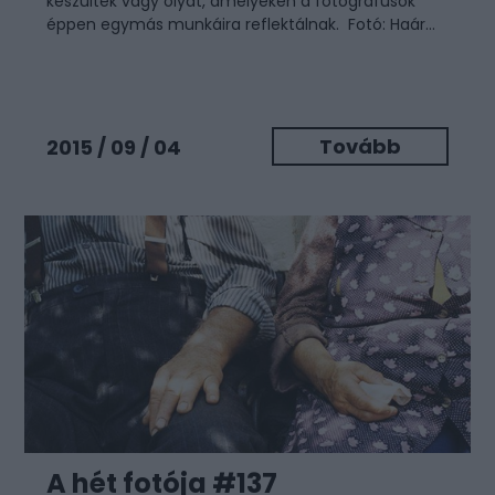
készültek vagy olyat, amelyeken a fotográfusok
éppen egymás munkáira reflektálnak. Fotó: Haár...
Tovább
2015 / 09 / 04
A hét fotója #137