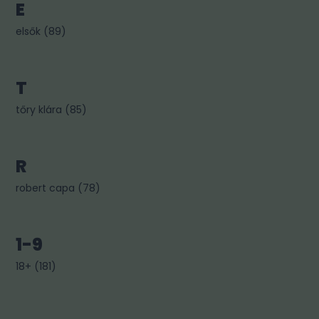
E
elsők
(
89
)
T
tőry klára
(
85
)
R
robert capa
(
78
)
1-9
18+
(
181
)