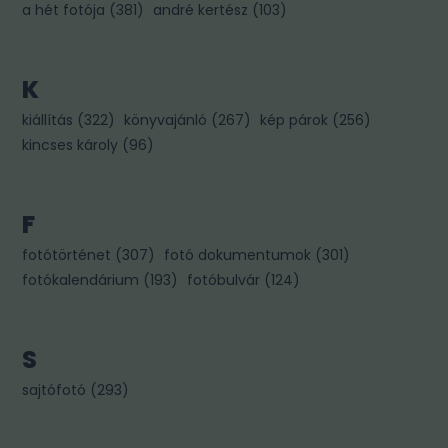
a hét fotója
(
381
)
andré kertész
(
103
)
K
kiállítás
(
322
)
könyvajánló
(
267
)
kép párok
(
256
)
kincses károly
(
96
)
F
fotótörténet
(
307
)
fotó dokumentumok
(
301
)
fotókalendárium
(
193
)
fotóbulvár
(
124
)
S
sajtófotó
(
293
)