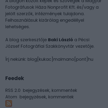
A blogon közölt képek és szövegek a Magyar
Fotográfusok Háza Nonprofit Kft. és/vagy a
jelölt szerzők, intézmények tulajdona.
Felhasználásuk kizárólag engedéllyel
lehetséges.
A blog szerkesztője
Baki László
a Pécsi
József Fotográfiai Szakkönyvtár vezetője.
Írj nekünk: blog[kukac]maimano[pont]hu
Feedek
RSS 2.0
bejegyzések
,
kommentek
Atom
bejegyzések
,
kommentek