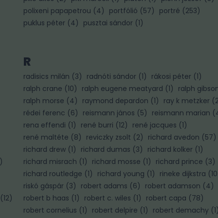
polixeni papapetrou
(
4
)
portfólió
(
57
)
portré
(
253
)
puklus péter
(
4
)
pusztai sándor
(
1
)
R
radisics milán
(
3
)
radnóti sándor
(
1
)
rákosi péter
(
1
)
ralph crane
(
10
)
ralph eugene meatyard
(
1
)
ralph gibso
ralph morse
(
4
)
raymond depardon
(
1
)
ray k metzker
(
rédei ferenc
(
6
)
reismann jános
(
5
)
reismann marian
(
rena effendi
(
1
)
rené burri
(
12
)
rené jacques
(
1
)
rené maltéte
(
8
)
reviczky zsolt
(
2
)
richard avedon
(
57
)
richard drew
(
1
)
richard dumas
(
3
)
richard kolker
(
1
)
)
richard misrach
(
1
)
richard mosse
(
1
)
richard prince
(
3
)
richard routledge
(
1
)
richard young
(
1
)
rineke dijkstra
(
10
riskó gáspár
(
3
)
robert adams
(
6
)
robert adamson
(
4
)
(
12
)
robert b haas
(
1
)
robert c. wiles
(
1
)
robert capa
(
78
)
robert cornelius
(
1
)
robert delpire
(
1
)
robert demachy
(
1