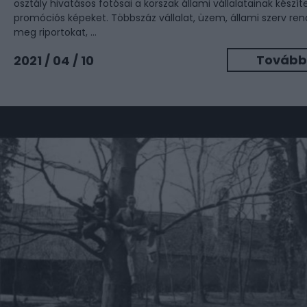
osztály hivatásos fotósai a korszak állami vállalatainak készít
promóciós képeket. Többszáz vállalat, üzem, állami szerv ren
meg riportokat, ...
Tovább
2021 / 04 / 10