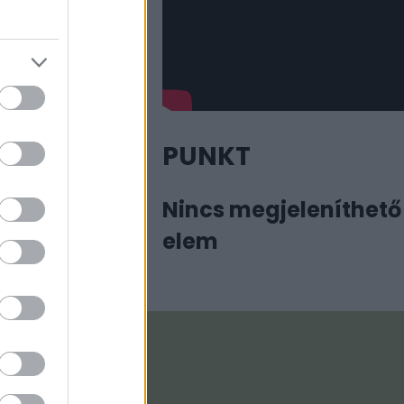
PUNKT
Nincs megjeleníthető
elem