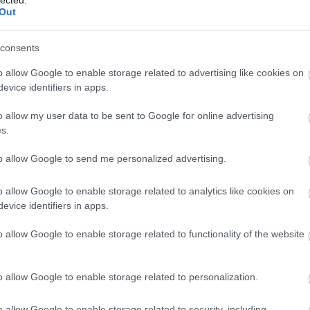
Out
consents
o allow Google to enable storage related to advertising like cookies on
evice identifiers in apps.
o allow my user data to be sent to Google for online advertising
s.
to allow Google to send me personalized advertising.
o allow Google to enable storage related to analytics like cookies on
evice identifiers in apps.
o allow Google to enable storage related to functionality of the website
Fotográfusok és témák
o allow Google to enable storage related to personalization.
o allow Google to enable storage related to security, including