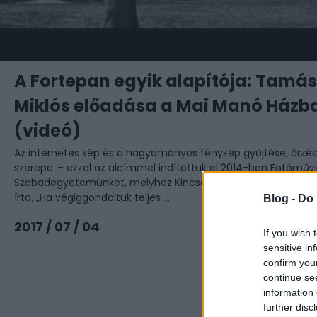
A Fortepan egyik alapítója: Tamás
Miklós előadása a Mai Manó Házb
(videó)
Az internetes kép és a hagyományos fénykép gyűjtése, őrzés
szerepe. - ezzel az alcímmel indítottuk el 2014-ben Fotóműv
Szabadegyetemünket, melyhez Kincses Károly az alábbi aján
írta. „Ha végiggondoltuk teljes ...
Blog -
Do 
Tovább
2017 / 07 / 04
If you wish 
sensitive in
confirm you
continue se
information 
further disc