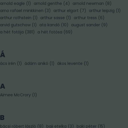
arnold eagle
(
1
)
arnold genthe
(
4
)
arnold newman
(
8
)
arno rafael minkkinen
(
3
)
arthur elgort
(
7
)
arthur leipzig
(
1
)
arthur rothstein
(
1
)
arthur sasse
(
1
)
arthur tress
(
6
)
arvid gutschow
(
1
)
ata kandó
(
10
)
august sander
(
9
)
a hét fotója
(
381
)
a hét fotósa
(
69
)
Á
ács irén
(
1
)
ádám anikó
(
1
)
ákos levente
(
1
)
A
Aimee McCrory
(
1
)
B
bácsi róbert lászló
(
8
)
baji etelka
(
3
)
baki péter
(
15
)