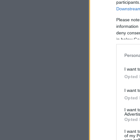
participants
Downstream 
Please note
information 
deny consent
in below Go
Persona
I want t
Opted 
I want t
Opted 
I want 
Advertis
Opted 
I want t
of my P
was col