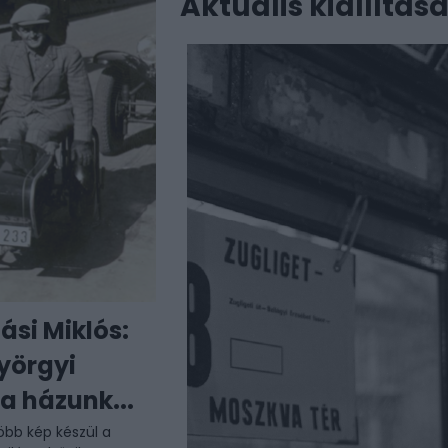
Aktuális kiállítás
ási Miklós:
yörgyi
a házunk...
öbb kép készül a