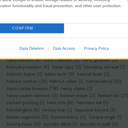
cation functionality and fraud prevention, and other user protection.
H
haár ferenc
(
10
)
hajas tibor
(
2
)
hajdú d andrás
(
8
)
CONFIRM
halász gabriella
(
1
)
haller f.g.
(
2
)
haller frigyes
(
4
)
hamilton wright
(
1
)
hangay enikő
(
4
)
hans hildenbrand
(
6
)
hans van der meer
(
1
)
hans wild
(
1
)
hapák péter
(
2
)
Data Deletion
Data Access
Privacy Policy
haris lászló
(
1
)
harold edgerton
(
6
)
harold feinstein
(
4
)
harry benson
(
8
)
harry callahan
(
9
)
harry gruyaert
(
2
)
hartyányi norbert
(
6
)
hauer lajos
(
3
)
havadtőy sámuel
(
1
)
heinrich harrer
(
1
)
helen levitt
(
11
)
helmar lerski
(
2
)
helmut newton
(
32
)
helmut völter
(
1
)
hemző károly
(
12
)
henri cartier bresson
(
78
)
henry clarke
(
2
)
henry peach robinson
(
3
)
herbert bayer
(
2
)
herbert list
(
17
herbert ponting
(
1
)
herb ritts
(
10
)
hermann ildi
(
5
)
hernád géza
(
8
)
hevesy iván
(
1
)
hippolyte bayard
(
5
)
hiroshi sugimoto
(
13
)
horace bristol
(
4
)
horace engle
(
1
)
horst p horst
(
13
)
horváth dávid
(
1
)
horváth m judit
(
9
)