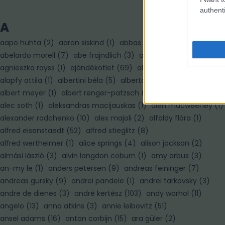
authenti
A
aapo huhta
(
2
)
aaron siskind
(
1
)
abbas
(
7
)
abelardo morell
(
7
)
abe frajndlich
(
3
)
adam pretty
(
3
)
agnieszka rayss
(
1
)
ajándékötlet
(
69
)
alain paiement
(
1
)
alapfy attila
(
1
)
albertini béla
(
5
)
alberto korda
(
1
)
albert meyer
(
1
)
albert renger-patzsch
(
3
)
albert watson
(
3
)
alec soth
(
1
)
aleksandras macijauskas
(
1
)
alen macweeney
(
1
)
alexander rodchenko
(
10
)
alex majoli
(
2
)
alföldy flóra
(
1
)
alfred eisenstaedt
(
52
)
alfred stieglitz
(
8
)
alfred wertheimer
(
1
)
alice springs
(
4
)
alison jackson
(
2
)
almási lászló
(
3
)
alvin langdon coburn
(
1
)
amy arbus
(
3
)
an-my le
(
1
)
anders petersen
(
9
)
andreas feininger
(
7
)
andreas gursky
(
9
)
andrei pandele
(
1
)
andrei tarkovsky
(
3
)
andre de dienes
(
3
)
andré kertész
(
103
)
andy warhol
(
11
)
angelo
(
13
)
anna atkins
(
3
)
annie leibovitz
(
51
)
ansel adams
(
16
)
anton corbijn
(
15
)
ara güler
(
2
)