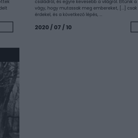
ettek
családról, és egyre kevesebb a világról. Eltűnik a 
delt
vágy, hogy mutassak meg embereket, [...] csa
érdekel, és a következő lépés, ...
2020 / 07 / 10