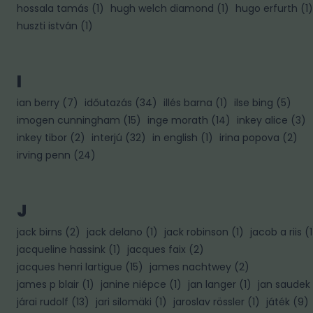
hossala tamás
(
1
)
hugh welch diamond
(
1
)
hugo erfurth
(
1
)
huszti istván
(
1
)
I
ian berry
(
7
)
időutazás
(
34
)
illés barna
(
1
)
ilse bing
(
5
)
imogen cunningham
(
15
)
inge morath
(
14
)
inkey alice
(
3
)
inkey tibor
(
2
)
interjú
(
32
)
in english
(
1
)
irina popova
(
2
)
irving penn
(
24
)
J
jack birns
(
2
)
jack delano
(
1
)
jack robinson
(
1
)
jacob a riis
(
1
jacqueline hassink
(
1
)
jacques faix
(
2
)
jacques henri lartigue
(
15
)
james nachtwey
(
2
)
james p blair
(
1
)
janine niépce
(
1
)
jan langer
(
1
)
jan saudek
járai rudolf
(
13
)
jari silomäki
(
1
)
jaroslav rössler
(
1
)
játék
(
9
)