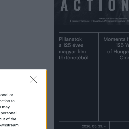
sonal or
ection to
ou may
 personal
out of the
 downstream