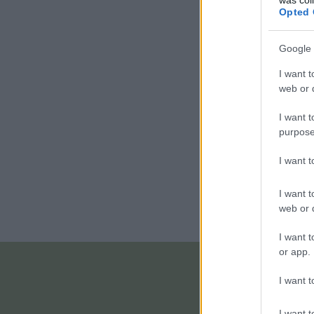
Opted 
Google 
I want t
web or d
I want t
purpose
I want 
I want t
web or d
I want t
or app.
I want t
I want t