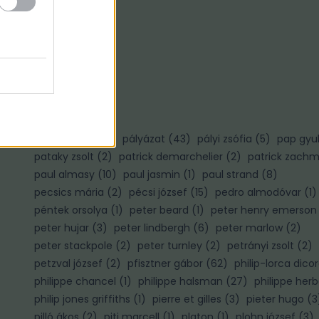
Ő
ősz gábor
(
3
)
P
palotai gábor
(
1
)
pályázat
(
43
)
pályi zsófia
(
5
)
pap gyu
pataky zsolt
(
2
)
patrick demarchelier
(
2
)
patrick zach
paul almasy
(
10
)
paul jasmin
(
1
)
paul strand
(
8
)
pecsics mária
(
2
)
pécsi józsef
(
15
)
pedro almodóvar
(
1
)
péntek orsolya
(
1
)
peter beard
(
1
)
peter henry emerson
peter hujar
(
3
)
peter lindbergh
(
6
)
peter marlow
(
2
)
)
peter stackpole
(
2
)
peter turnley
(
2
)
petrányi zsolt
(
2
)
petzval józsef
(
2
)
pfisztner gábor
(
62
)
philip-lorca dico
philippe chancel
(
1
)
philippe halsman
(
27
)
philippe herb
philip jones griffiths
(
1
)
pierre et gilles
(
3
)
pieter hugo
(
3
pilló ákos
(
2
)
piti marcell
(
1
)
platon
(
1
)
plohn józsef
(
3
)