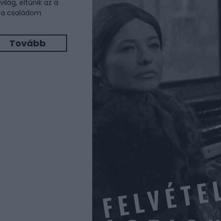
világ, eltűnik az a
k a családom
Tovább