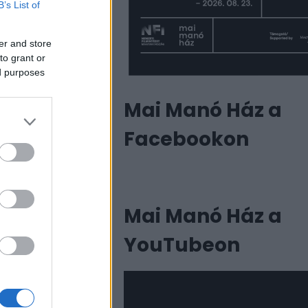
B’s List of
er and store
to grant or
ed purposes
Mai Manó Ház a
Facebookon
Mai Manó Ház a
YouTubeon