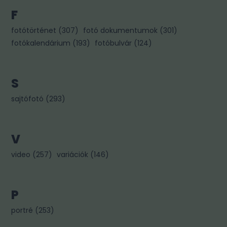
F
fotótörténet
(
307
)
fotó dokumentumok
(
301
)
fotókalendárium
(
193
)
fotóbulvár
(
124
)
S
sajtófotó
(
293
)
V
video
(
257
)
variációk
(
146
)
P
portré
(
253
)