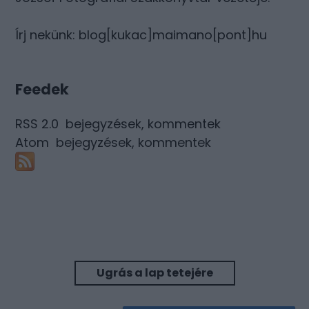
Írj nekünk: blog[kukac]maimano[pont]hu
Feedek
RSS 2.0
bejegyzések
,
kommentek
Atom
bejegyzések
,
kommentek
Ugrás a lap tetejére