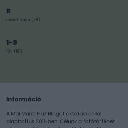
R
robert capa
(
78
)
1-9
18+
(
181
)
Információ
A Mai Manó Ház Blogot oktatási céllal
alapítottuk 2011-ben. Célunk a fotótörténet