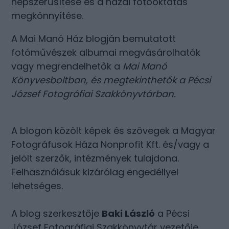
népszerűsítése és a hazai fotóoktatás
megkönnyítése.
A Mai Manó Ház blogján bemutatott
fotóművészek albumai megvásárolhatók
vagy megrendelhetők a
Mai Manó
Könyvesboltban
, és megtekinthetők a
Pécsi
József Fotográfiai Szakkönyvtárban
.
A blogon közölt képek és szövegek a Magyar
Fotográfusok Háza Nonprofit Kft. és/vagy a
jelölt szerzők, intézmények tulajdona.
Felhasználásuk kizárólag engedéllyel
lehetséges.
A blog szerkesztője
Baki László
a Pécsi
József Fotográfiai Szakkönyvtár vezetője.