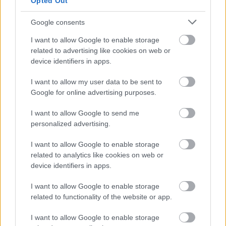
Opted Out
történetének legsikeresebb...
Google consents
A Frida Kahlo fotógyűjteménye című kiállításunkat,
melyet már több mint 20 ezer látogató tekintett
I want to allow Google to enable storage
meg, a nagy sikerre való tekintettel 2025. február
related to advertising like cookies on web or
9-ig meghosszabbítottuk. Ez a kiállítás egyébként...
device identifiers in apps.
Tovább
2025 / 01 / 19
I want to allow my user data to be sent to
Google for online advertising purposes.
I want to allow Google to send me
Előző oldal
Következő oldal
personalized advertising.
I want to allow Google to enable storage
related to analytics like cookies on web or
device identifiers in apps.
I want to allow Google to enable storage
related to functionality of the website or app.
Aktuális kiállításaink
I want to allow Google to enable storage