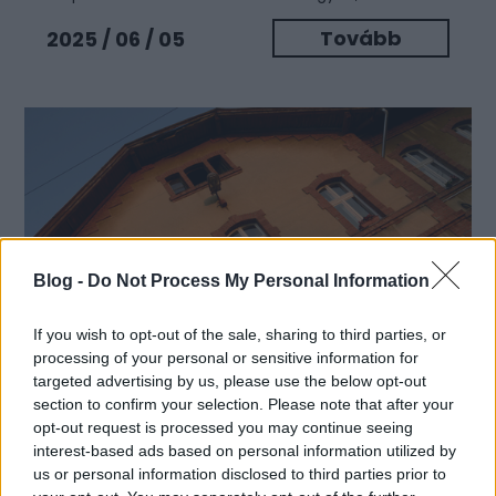
Tovább
2025 / 06 / 05
Blog -
Do Not Process My Personal Information
If you wish to opt-out of the sale, sharing to third parties, or
processing of your personal or sensitive information for
Stalter György:
targeted advertising by us, please use the below opt-out
section to confirm your selection. Please note that after your
Átrendeződés/
opt-out request is processed you may continue seeing
Rákosrendező (2012–2021)
interest-based ads based on personal information utilized by
us or personal information disclosed to third parties prior to
Közel tíz évig fényképeztem Budapest belvárosától,