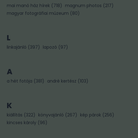
mai manó ház hírek
(
718
)
magnum photos
(
217
)
magyar fotográfiai múzeum
(
80
)
L
linkajánló
(
397
)
lapozó
(
97
)
A
a hét fotója
(
381
)
andré kertész
(
103
)
K
kiállítás
(
322
)
könyvajánló
(
267
)
kép párok
(
256
)
kincses károly
(
96
)