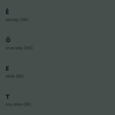
É
életrajz
(
195
)
Ö
önarckép
(
106
)
E
elsők
(
89
)
T
tőry klára
(
85
)