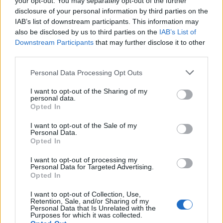
your opt-out. You may separately opt-out of the further
a Nyugati pályaudvartól alig 3 kilométerre elterülő,
disclosure of your personal information by third parties on the
százhektárnyi Rákosrendező pályaudvar életét,
IAB’s list of downstream participants. This information may
szubkultúráját: az állomás épületét, a vonatokat, a...
also be disclosed by us to third parties on the
IAB’s List of
Downstream Participants
that may further disclose it to other
Tovább
2025 / 01 / 22
third parties.
Please note that this website/app uses one or more Google
Personal Data Processing Opt Outs
services and may gather and store information including but
not limited to your visit or usage behaviour. You may click to
I want to opt-out of the Sharing of my
personal data.
grant or deny consent to Google and its third-party tags to
Opted In
use your data for below specified purposes in below Google
consent section.
I want to opt-out of the Sale of my
Personal Data.
Opted In
I want to opt-out of processing my
Personal Data for Targeted Advertising.
Opted In
I want to opt-out of Collection, Use,
A Mai Manó Ház február 9-ig
Retention, Sale, and/or Sharing of my
Personal Data that Is Unrelated with the
meghosszabbítja
Purposes for which it was collected.